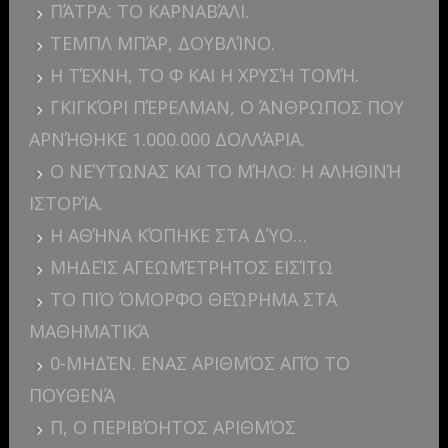
ΠΆΤΡΑ: ΤΟ ΚΑΡΝΑΒΆΛΙ.
ΤΕΜΠΛ ΜΠΆΡ, ΔΟΥΒΛΊΝΟ.
Η ΤΈΧΝΗ, ΤΟ Φ ΚΑΙ Η ΧΡΥΣΉ ΤΟΜΉ.
ΓΚΙΓΚΌΡΙ ΠΈΡΕΛΜΑΝ, Ο ΆΝΘΡΩΠΟΣ ΠΟΥ
ΑΡΝΉΘΗΚΕ 1.000.000 ΔΟΛΛΆΡΙΑ.
Ο ΝΕΎΤΩΝΑΣ ΚΑΙ ΤΟ ΜΉΛΟ: Η ΑΛΗΘΙΝΉ
ΙΣΤΟΡΊΑ.
Η ΑΘΉΝΑ ΚΌΠΗΚΕ ΣΤΑ ΔΎΟ…
ΜΗΔΕΊΣ ΑΓΕΩΜΈΤΡΗΤΟΣ ΕΙΣΊΤΩ
ΤΟ ΠΙΌ ΌΜΟΡΦΟ ΘΕΏΡΗΜΑ ΣΤΑ
ΜΑΘΗΜΑΤΙΚΆ
0-ΜΗΔΈΝ. ΕΝΑΣ ΑΡΙΘΜΌΣ ΑΠΌ ΤΟ
ΠΟΥΘΕΝΆ
Π, Ο ΠΕΡΙΒΌΗΤΟΣ ΑΡΙΘΜΌΣ