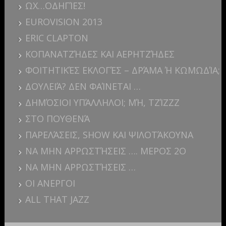
ΩΧ…ΟΔΗΓΊΕΣ!
EUROVISION 2013
ERIC CLAPTON
ΚΟΠΑΝΑΤΖΉΔΕΣ ΚΑΙ ΑΕΡΗΤΖΉΔΕΣ
ΦΟΙΤΗΤΙΚΈΣ ΕΚΛΟΓΈΣ – ΔΡΆΜΑ Ή ΚΩΜΩΔΊΑ;
ΔΟΥΛΕΙΆ? ΔΕΝ ΦΑΊΝΕΤΑΙ …
ΔΗΜΌΣΙΟΙ ΥΠΆΛΛΗΛΟΙ; ΜΉ, ΤΖΊΖΖΖ
ΣΤΟ ΠΟΥΘΕΝΆ
ΠΑΡΕΛΆΣΕΙΣ, SHOW ΚΑΙ ΨΙΛΟΤΆΚΟΥΝΑ
ΝΑ ΜΗΝ ΑΡΡΩΣΤΉΣΕΙΣ …. ΜΕΡΟΣ 2Ο
ΝΑ ΜΗΝ ΑΡΡΩΣΤΉΣΕΙΣ …
ΟΙ ΑΝΕΡΓΟΙ
ALL THAT JAZZ