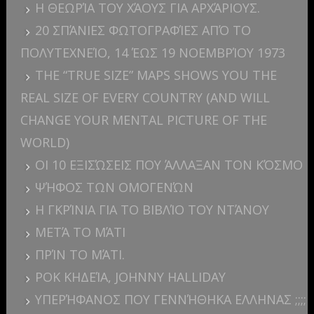
Η ΘΕΩΡΊΑ ΤΟΥ ΧΆΟΥΣ ΓΙΑ ΑΡΧΆΡΙΟΥΣ.
20 ΣΠΆΝΙΕΣ ΦΩΤΟΓΡΑΦΊΕΣ ΑΠΌ ΤΟ
ΠΟΛΥΤΕΧΝΕΊΟ, 14 ΈΩΣ 19 ΝΟΕΜΒΡΊΟΥ 1973
THE “TRUE SIZE” MAPS SHOWS YOU THE
REAL SIZE OF EVERY COUNTRY (AND WILL
CHANGE YOUR MENTAL PICTURE OF THE
WORLD)
ΟΙ 10 ΕΞΙΣΏΣΕΙΣ ΠΟΥ ΆΛΛΑΞΑΝ ΤΟΝ ΚΌΣΜΟ
ΨΉΦΟΣ ΤΩΝ ΟΜΟΓΕΝΏΝ
Η ΓΚΡΊΝΙΑ ΓΙΑ ΤΟ ΒΙΒΛΊΟ ΤΟΥ ΝΤΆΝΟΥ
ΜΕΤΆ ΤΟ ΜΆΤΙ
ΠΡΊΝ ΤΟ ΜΆΤΙ.
ΡΟΚ ΚΗΔΕΊΑ, JOHNNY HALLIDAY
ΥΠΕΡΉΦΑΝΟΣ ΠΟΥ ΓΕΝΝΉΘΗΚΑ ΕΛΛΗΝΑΣ ;;;;