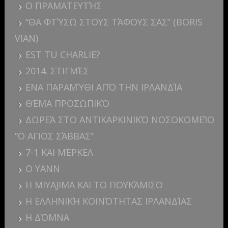
Ο ΠΡΑΜΑΤΕΥΤΉΣ
“ΘΑ ΦΤΎΣΩ ΣΤΟΥΣ ΤΆΦΟΥΣ ΣΑΣ” (BORIS
VIAN)
EST TU CHARLIE?
2014. ΣΤΙΓΜΈΣ
ΕΝΑ ΠΑΡΑΜΎΘΙ ΑΠΌ ΤΗΝ ΙΡΛΑΝΔΊΑ
ΘΈΜΑ ΠΡΟΣΩΠΙΚΌ
ΔΩΡΕΆ ΣΤΟ ΑΝΤΙΚΑΡΚΙΝΙΚΌ ΝΟΣΟΚΟΜΕΊΟ
“Ο ΑΓΙΟΣ ΣΆΒΒΑΣ”
7-1 ΚΑΙ ΜΈΡΚΕΛ
Ο YANN
Η MIYAJIMA ΚΑΙ ΤΟ ΠΟΥΚΆΜΙΣΟ
Η ΕΛΛΗΝΙΚΉ ΚΟΙΝΌΤΗΤΑΣ ΙΡΛΑΝΔΊΑΣ
Η ΔΌΜΝΑ