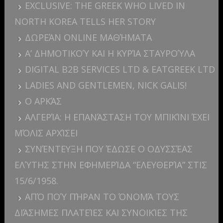
EXCLUSIVE: THE GREEK WHO LIVED IN
NORTH KOREA TELLS HER STORY
ΔΩΡΕΆΝ ONLINE ΜΑΘΉΜΑΤΑ
Α’ ΔΗΜΟΤΙΚΟΎ ΚΑΙ Η ΚΥΡΊΑ ΣΤΑΥΡΟΎΛΑ
DIGITAL B2B SERVICES LTD & EATGREEK LTD
LADIES AND GENTLEMEN, NICK GALIS!
Ο ΑΡΚΆΣ
ΑΛΓΕΡΊΑ: H ΕΠΑΝΆΣΤΑΣΗ ΤΟΥ ΜΠΙΚΊΝΙ ΈΧΕΙ
ΜΌΛΙΣ ΑΡΧΊΣΕΙ
ΣΥΝΈΝΤΕΥΞΗ ΠΟΥ ΈΔΩΣΕ Ο ΟΔΥΣΣΈΑΣ
ΕΛΎΤΗΣ ΣΤΗΝ ΕΦΗΜΕΡΊΔΑ “ΕΛΕΥΘΕΡΊΑ” ΣΤΙΣ
15/6/1958.
ΑΠΌ ΠΟΎ ΠΉΡΑΝ ΤΟ ΌΝΟΜΆ ΤΟΥΣ
ΔΙΆΣΗΜΕΣ ΠΛΑΤΕΊΕΣ ΚΑΙ ΣΥΝΟΙΚΊΕΣ ΤΗΣ