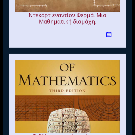
Ντεκάρτ εναντίον Φερμά. Μια
Μαθηματική διαμάχη.