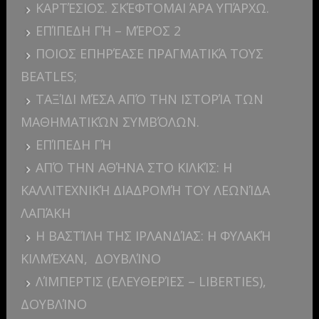
ΚΑΡΤΈΣΙΟΣ. ΣΚΈΦΤΟΜΑΙ ΆΡΑ ΥΠΆΡΧΩ.
ΕΠΊΠΕΔΗ ΓΉ – ΜΈΡΟΣ 2
ΠΟΙΟΣ ΕΠΗΡΈΑΣΕ ΠΡΑΓΜΑΤΙΚΆ ΤΟΥΣ
BEATLES;
ΤΑΞΊΔΙ ΜΈΣΑ ΑΠΌ ΤΗΝ ΙΣΤΟΡΊΑ ΤΩΝ
ΜΑΘΗΜΑΤΙΚΏΝ ΣΥΜΒΌΛΩΝ.
ΕΠΊΠΕΔΗ ΓΉ
ΑΠΌ ΤΗΝ ΑΘΉΝΑ ΣΤΟ ΚΙΛΚΊΣ: Η
ΚΑΛΛΙΤΕΧΝΙΚΉ ΔΙΑΔΡΟΜΉ ΤΟΥ ΛΕΩΝΊΔΑ
ΛΑΠΆΚΗ
Η ΒΑΣΤΊΛΗ ΤΗΣ ΙΡΛΑΝΔΊΑΣ: Η ΦΥΛΑΚΉ
ΚΙΛΜΈΧΑΝ, ΔΟΥΒΛΊΝΟ
ΛΊΜΠΕΡΤΙΣ (ΕΛΕΥΘΕΡΊΕΣ – LIBERTIES),
ΔΟΥΒΛΊΝΟ