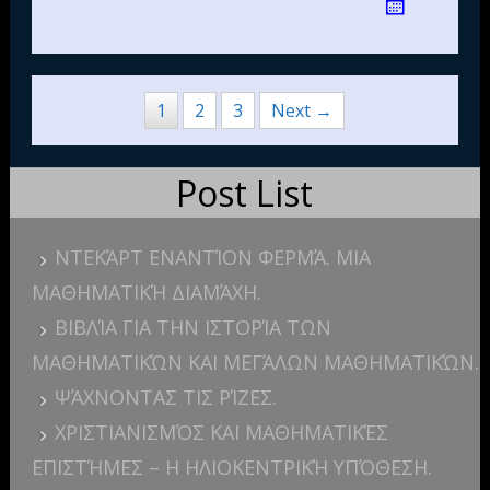
Posts
1
2
3
Next →
navigation
Post List
ΝΤΕΚΆΡΤ ΕΝΑΝΤΊΟΝ ΦΕΡΜΆ. ΜΙΑ
ΜΑΘΗΜΑΤΙΚΉ ΔΙΑΜΆΧΗ.
ΒΙΒΛΊΑ ΓΙΑ ΤΗΝ ΙΣΤΟΡΊΑ ΤΩΝ
ΜΑΘΗΜΑΤΙΚΏΝ ΚΑΙ ΜΕΓΆΛΩΝ ΜΑΘΗΜΑΤΙΚΏΝ.
ΨΆΧΝΟΝΤΑΣ ΤΙΣ ΡΊΖΕΣ.
ΧΡΙΣΤΙΑΝΙΣΜΌΣ ΚΑΙ ΜΑΘΗΜΑΤΙΚΈΣ
ΕΠΙΣΤΉΜΕΣ – Η ΗΛΙΟΚΕΝΤΡΙΚΉ ΥΠΌΘΕΣΗ.