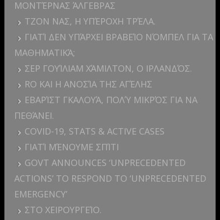
ΜΟΝΤΈΡΝΑΣ ΆΛΓΕΒΡΑΣ
ΤΖΟΝ ΝΑΣ, Η ΥΠΈΡΟΧΗ ΤΡΈΛΑ.
ΓΙΑΤΊ ΔΕΝ ΥΠΆΡΧΕΙ ΒΡΑΒΕΊΟ ΝΌΜΠΕΛ ΓΙΑ ΤΑ
ΜΑΘΗΜΑΤΙΚΆ;
ΣΕΡ ΓΟΥΊΛΙΑΜ ΧΆΜΙΛΤΟΝ, Ο ΙΡΛΑΝΔΌΣ.
RO ΚΑΙ Η ΑΝΟΣΊΑ ΤΗΣ ΑΓΈΛΗΣ
ΕΒΑΡΊΣΤ ΓΚΑΛΟΥΆ, ΠΟΛΎ ΜΙΚΡΌΣ ΓΙΑ ΝΑ
ΠΕΘΆΝΕΙ.
COVID-19, STATS & ACTIVE CASES
ΓΙΑΤΊ ΜΈΝΟΥΜΕ ΣΠΊΤΙ
GOVT ANNOUNCES ‘UNPRECEDENTED
ACTIONS’ TO RESPOND TO ‘UNPRECEDENTED
EMERGENCY’
ΣΤΟ ΧΕΙΡΟΥΡΓΕΊΟ.