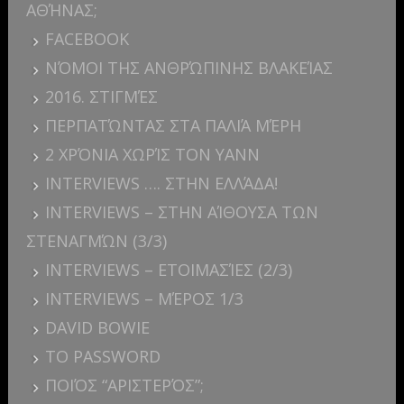
ΑΘΉΝΑΣ;
FACEBOOK
ΝΌΜΟΙ ΤΗΣ ΑΝΘΡΏΠΙΝΗΣ ΒΛΑΚΕΊΑΣ
2016. ΣΤΙΓΜΈΣ
ΠΕΡΠΑΤΏΝΤΑΣ ΣΤΑ ΠΑΛΙΆ ΜΈΡΗ
2 ΧΡΌΝΙΑ ΧΩΡΊΣ ΤΟΝ YANN
INTERVIEWS …. ΣΤΗΝ ΕΛΛΆΔΑ!
INTERVIEWS – ΣΤΗΝ ΑΊΘΟΥΣΑ ΤΩΝ
ΣΤΕΝΑΓΜΏΝ (3/3)
INTERVIEWS – ΕΤΟΙΜΑΣΊΕΣ (2/3)
INTERVIEWS – ΜΈΡΟΣ 1/3
DAVID BOWIE
ΤΟ PASSWORD
ΠΟΙΌΣ “ΑΡΙΣΤΕΡΌΣ”;