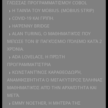
ΓΛΏΣΣΑΣ ΠΡΟΓΡΑΜΜΑΤΙΣΜΟΥ COBOL
Η ΤΑΙΝΊΑ ΤΟΥ MÖBIUS. (MÖBIUS STRIP)
COVID-19 ΚΑΙ ΓΡΊΠΗ.
HA’PENNY BRIDGE
ALAN TURING, Ο ΜΑΘΗΜΑΤΙΚΌΣ ΠΟΥ
ΜΕΊΩΣΕ ΤΟΝ Β’ ΠΑΓΚΌΣΜΙΟ ΠΌΛΕΜΟ ΚΑΤΆ 2
ΧΡΌΝΙΑ.
ADA LOVELACE, Η ΠΡΏΤΗ
ΠΡΟΓΡΑΜΜΑΤΊΣΤΡΙΑ
ΚΩΝΣΤΑΝΤΊΝΟΣ ΚΑΡΑΘΕΟΔΩΡΉ,
ΑΝΑΜΦΙΣΒΉΤΗΤΑ Ο ΜΕΓΑΛΎΤΕΡΟΣ ΈΛΛΗΝΑΣ
ΜΑΘΗΜΑΤΙΚΌΣ ΑΠΌ ΤΗΝ ΑΡΧΑΙΌΤΗΤΑ ΚΑΙ
ΜΕΤΆ.
EMMY NOETHER, Η ΜΗΤΈΡΑ ΤΗΣ