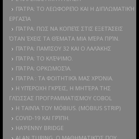
ΠΆΤΡΑ: ΤΟ ΛΕΩΦΟΡΕΊΟ ΚΑΙ Η ΔΙΠΛΩΜΑΤΙΚΉ
ΕΡΓΑΣΊΑ
ΠΆΤΡΑ: ΠΩΣ ΝΑ ΚΟΠΕΊΣ ΣΤΙΣ ΕΞΕΤΆΣΕΙΣ
ΌΤΑΝ ΈΧΕΙΣ ΤΑ ΘΈΜΑΤΑ ΜΙΑ ΜΈΡΑ ΠΡΊΝ.
ΠΆΤΡΑ: ΠΑΜΊΣΟΥ 32 ΚΑΙ Ο ΛΑΛΆΚΗΣ
ΠΆΤΡΑ: ΤΟ ΚΛΈΨΙΜΟ.
ΠΆΤΡΑ: ΟΡΚΩΜΟΣΊΑ.
ΠΆΤΡΑ : ΤΑ ΦΟΙΤΗΤΙΚΆ ΜΑΣ ΧΡΌΝΙΑ.
Η ΥΠΈΡΟΧΗ ΓΚΡΈΙΣ, Η ΜΗΤΈΡΑ ΤΗΣ
ΓΛΏΣΣΑΣ ΠΡΟΓΡΑΜΜΑΤΙΣΜΟΥ COBOL
Η ΤΑΙΝΊΑ ΤΟΥ MÖBIUS. (MÖBIUS STRIP)
COVID-19 ΚΑΙ ΓΡΊΠΗ.
HA’PENNY BRIDGE
ALAN TURING, Ο ΜΑΘΗΜΑΤΙΚΌΣ ΠΟΥ