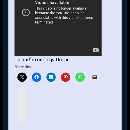
Τα παιδιά από την Πάτρα
Share this:
I
n
s
t
a
g
r
a
m