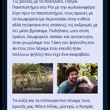
Τις βόλτες με το ποδήλατο, Πάτρα-
Πανεπιστήμιο στο Ρίο με την κωλοανηφόρα
λίγο πριν το πανεπιστήμιο, τους αγώνες με
τα λεωφορεία (με περνούσαν στην ευθεία
αλλά τα έφτανα στις στάσεις), τις εκδρομές με
ότι μέσο βρίσκαμε. Ποδήλατο, ωτο-στοπ,
τραίνο, λεωφορείο, παπάκι και αυτοκίνητο,
όταν γνωρίσαμε τον Τάκη τον ψηλούλη στο
4ο έτος (τον λέγαμε έτσι επειδή ήταν
πολύυυυ ψηλός) που είχε ένα σκαραβαίο.
Το ποδήλατο
Τα ούζα και τα τσίπουρα που πίναμε τους
έρωτές μας. Μία ο Ηλίας, μία εγώ, ο Κοσμάς