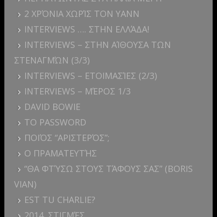
2 ΧΡΌΝΙΑ ΧΩΡΊΣ ΤΟΝ YANN
INTERVIEWS …. ΣΤΗΝ ΕΛΛΆΔΑ!
INTERVIEWS – ΣΤΗΝ ΑΊΘΟΥΣΑ ΤΩΝ
ΣΤΕΝΑΓΜΏΝ (3/3)
INTERVIEWS – ΕΤΟΙΜΑΣΊΕΣ (2/3)
INTERVIEWS – ΜΈΡΟΣ 1/3
DAVID BOWIE
ΤΟ PASSWORD
ΠΟΙΌΣ “ΑΡΙΣΤΕΡΌΣ”;
Ο ΠΡΑΜΑΤΕΥΤΉΣ
“ΘΑ ΦΤΎΣΩ ΣΤΟΥΣ ΤΆΦΟΥΣ ΣΑΣ” (BORIS
VIAN)
EST TU CHARLIE?
2014. ΣΤΙΓΜΈΣ