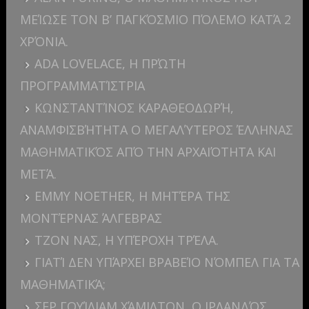
ΜΕΊΩΣΕ ΤΟΝ Β’ ΠΑΓΚΌΣΜΙΟ ΠΌΛΕΜΟ ΚΑΤΆ 2
ΧΡΌΝΙΑ.
ADA LOVELACE, Η ΠΡΏΤΗ
ΠΡΟΓΡΑΜΜΑΤΊΣΤΡΙΑ
ΚΩΝΣΤΑΝΤΊΝΟΣ ΚΑΡΑΘΕΟΔΩΡΉ,
ΑΝΑΜΦΙΣΒΉΤΗΤΑ Ο ΜΕΓΑΛΎΤΕΡΟΣ ΈΛΛΗΝΑΣ
ΜΑΘΗΜΑΤΙΚΌΣ ΑΠΌ ΤΗΝ ΑΡΧΑΙΌΤΗΤΑ ΚΑΙ
ΜΕΤΆ.
EMMY NOETHER, Η ΜΗΤΈΡΑ ΤΗΣ
ΜΟΝΤΈΡΝΑΣ ΆΛΓΕΒΡΑΣ
ΤΖΟΝ ΝΑΣ, Η ΥΠΈΡΟΧΗ ΤΡΈΛΑ.
ΓΙΑΤΊ ΔΕΝ ΥΠΆΡΧΕΙ ΒΡΑΒΕΊΟ ΝΌΜΠΕΛ ΓΙΑ ΤΑ
ΜΑΘΗΜΑΤΙΚΆ;
ΣΕΡ ΓΟΥΊΛΙΑΜ ΧΆΜΙΛΤΟΝ, Ο ΙΡΛΑΝΔΌΣ.