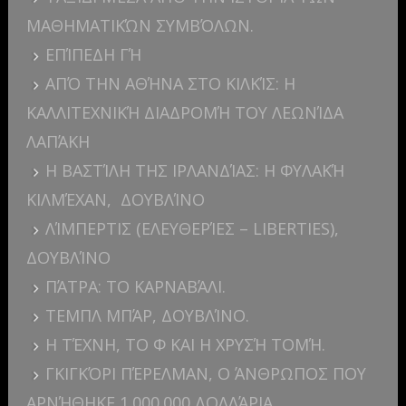
ΜΑΘΗΜΑΤΙΚΏΝ ΣΥΜΒΌΛΩΝ.
ΕΠΊΠΕΔΗ ΓΉ
ΑΠΌ ΤΗΝ ΑΘΉΝΑ ΣΤΟ ΚΙΛΚΊΣ: Η
ΚΑΛΛΙΤΕΧΝΙΚΉ ΔΙΑΔΡΟΜΉ ΤΟΥ ΛΕΩΝΊΔΑ
ΛΑΠΆΚΗ
Η ΒΑΣΤΊΛΗ ΤΗΣ ΙΡΛΑΝΔΊΑΣ: Η ΦΥΛΑΚΉ
ΚΙΛΜΈΧΑΝ, ΔΟΥΒΛΊΝΟ
ΛΊΜΠΕΡΤΙΣ (ΕΛΕΥΘΕΡΊΕΣ – LIBERTIES),
ΔΟΥΒΛΊΝΟ
ΠΆΤΡΑ: ΤΟ ΚΑΡΝΑΒΆΛΙ.
ΤΕΜΠΛ ΜΠΆΡ, ΔΟΥΒΛΊΝΟ.
Η ΤΈΧΝΗ, ΤΟ Φ ΚΑΙ Η ΧΡΥΣΉ ΤΟΜΉ.
ΓΚΙΓΚΌΡΙ ΠΈΡΕΛΜΑΝ, Ο ΆΝΘΡΩΠΟΣ ΠΟΥ
ΑΡΝΉΘΗΚΕ 1.000.000 ΔΟΛΛΆΡΙΑ.