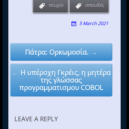
πτυχίο
σπουδές
5 March 2021
Post
Πάτρα: Ορκωμοσία. →
navigation
← Η υπέροχη Γκρέις, η μητέρα
της γλώσσας
προγραμματισμου COBOL
LEAVE A REPLY