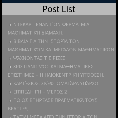
Post List
ΝΤΕΚΆΡΤ ΕΝΑΝΤΊΟΝ ΦΕΡΜΆ. ΜΙΑ
ΜΑΘΗΜΑΤΙΚΉ ΔΙΑΜΆΧΗ.
ΒΙΒΛΊΑ ΓΙΑ ΤΗΝ ΙΣΤΟΡΊΑ ΤΩΝ
ΜΑΘΗΜΑΤΙΚΏΝ ΚΑΙ ΜΕΓΆΛΩΝ ΜΑΘΗΜΑΤΙΚΏΝ.
ΨΆΧΝΟΝΤΑΣ ΤΙΣ ΡΊΖΕΣ.
ΧΡΙΣΤΙΑΝΙΣΜΌΣ ΚΑΙ ΜΑΘΗΜΑΤΙΚΈΣ
ΕΠΙΣΤΉΜΕΣ – Η ΗΛΙΟΚΕΝΤΡΙΚΉ ΥΠΌΘΕΣΗ.
ΚΑΡΤΈΣΙΟΣ. ΣΚΈΦΤΟΜΑΙ ΆΡΑ ΥΠΆΡΧΩ.
ΕΠΊΠΕΔΗ ΓΉ – ΜΈΡΟΣ 2
ΠΟΙΟΣ ΕΠΗΡΈΑΣΕ ΠΡΑΓΜΑΤΙΚΆ ΤΟΥΣ
BEATLES;
ΤΑΞΊΔΙ ΜΈΣΑ ΑΠΌ ΤΗΝ ΙΣΤΟΡΊΑ ΤΩΝ