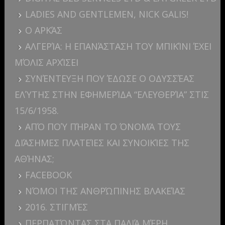
LADIES AND GENTLEMEN, NICK GALIS!
Ο ΑΡΚΆΣ
ΑΛΓΕΡΊΑ: H ΕΠΑΝΆΣΤΑΣΗ ΤΟΥ ΜΠΙΚΊΝΙ ΈΧΕΙ
ΜΌΛΙΣ ΑΡΧΊΣΕΙ
ΣΥΝΈΝΤΕΥΞΗ ΠΟΥ ΈΔΩΣΕ Ο ΟΔΥΣΣΈΑΣ
ΕΛΎΤΗΣ ΣΤΗΝ ΕΦΗΜΕΡΊΔΑ “ΕΛΕΥΘΕΡΊΑ” ΣΤΙΣ
15/6/1958.
ΑΠΌ ΠΟΎ ΠΉΡΑΝ ΤΟ ΌΝΟΜΆ ΤΟΥΣ
ΔΙΆΣΗΜΕΣ ΠΛΑΤΕΊΕΣ ΚΑΙ ΣΥΝΟΙΚΊΕΣ ΤΗΣ
ΑΘΉΝΑΣ;
FACEBOOK
ΝΌΜΟΙ ΤΗΣ ΑΝΘΡΏΠΙΝΗΣ ΒΛΑΚΕΊΑΣ
2016. ΣΤΙΓΜΈΣ
ΠΕΡΠΑΤΏΝΤΑΣ ΣΤΑ ΠΑΛΙΆ ΜΈΡΗ