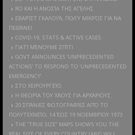
RO ΚΑΙ Η ΑΝΟΣΊΑ ΤΗΣ ΑΓΈΛΗΣ
ΕΒΑΡΊΣΤ ΓΚΑΛΟΥΆ, ΠΟΛΎ ΜΙΚΡΌΣ ΓΙΑ ΝΑ
ΠΕΘΆΝΕΙ.
COVID-19, STATS & ACTIVE CASES
ΓΙΑΤΊ ΜΈΝΟΥΜΕ ΣΠΊΤΙ
GOVT ANNOUNCES ‘UNPRECEDENTED
ACTIONS’ TO RESPOND TO ‘UNPRECEDENTED
EMERGENCY’
ΣΤΟ ΧΕΙΡΟΥΡΓΕΊΟ.
Η ΘΕΩΡΊΑ ΤΟΥ ΧΆΟΥΣ ΓΙΑ ΑΡΧΆΡΙΟΥΣ.
20 ΣΠΆΝΙΕΣ ΦΩΤΟΓΡΑΦΊΕΣ ΑΠΌ ΤΟ
ΠΟΛΥΤΕΧΝΕΊΟ, 14 ΈΩΣ 19 ΝΟΕΜΒΡΊΟΥ 1973
THE “TRUE SIZE” MAPS SHOWS YOU THE
REAL SIZE OF EVERY COUNTRY (AND WILL