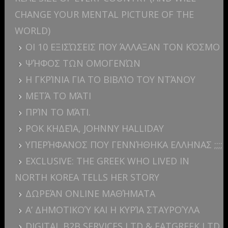
CHANGE YOUR MENTAL PICTURE OF THE
WORLD)
ΟΙ 10 ΕΞΙΣΏΣΕΙΣ ΠΟΥ ΆΛΛΑΞΑΝ ΤΟΝ ΚΌΣΜΟ
ΨΉΦΟΣ ΤΩΝ ΟΜΟΓΕΝΏΝ
Η ΓΚΡΊΝΙΑ ΓΙΑ ΤΟ ΒΙΒΛΊΟ ΤΟΥ ΝΤΆΝΟΥ
ΜΕΤΆ ΤΟ ΜΆΤΙ
ΠΡΊΝ ΤΟ ΜΆΤΙ.
ΡΟΚ ΚΗΔΕΊΑ, JOHNNY HALLIDAY
ΥΠΕΡΉΦΑΝΟΣ ΠΟΥ ΓΕΝΝΉΘΗΚΑ ΕΛΛΗΝΑΣ ;;;;
EXCLUSIVE: THE GREEK WHO LIVED IN
NORTH KOREA TELLS HER STORY
ΔΩΡΕΆΝ ONLINE ΜΑΘΉΜΑΤΑ
Α’ ΔΗΜΟΤΙΚΟΎ ΚΑΙ Η ΚΥΡΊΑ ΣΤΑΥΡΟΎΛΑ
DIGITAL B2B SERVICES LTD & EATGREEK LTD