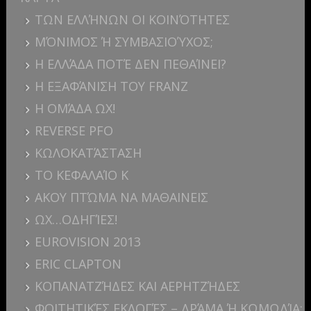
ΤΩΝ ΕΛΛΉΝΩΝ ΟΙ ΚΟΙΝΌΤΗΤΕΣ
ΜΌΝΙΜΟΣ Ή ΣΥΜΒΑΣΙΟΎΧΟΣ;
Η ΕΛΛΆΔΑ ΠΟΤΈ ΔΕΝ ΠΕΘΑΊΝΕΙ?
Η ΕΞΑΦΆΝΙΣΗ ΤΟΥ FRANZ
Η ΟΜΆΔΑ ΩΧ!
REVERSE PFO
ΚΩΛΟΚΑΤΆΣΤΑΣΗ
ΤΟ ΚΕΦΑΛΑΊΟ Κ
ΑΚΟΥ ΠΤΏΜΑ ΝΑ ΜΑΘΑΙΝΕΙΣ
ΩΧ…ΟΔΗΓΊΕΣ!
EUROVISION 2013
ERIC CLAPTON
ΚΟΠΑΝΑΤΖΉΔΕΣ ΚΑΙ ΑΕΡΗΤΖΉΔΕΣ
ΦΟΙΤΗΤΙΚΈΣ ΕΚΛΟΓΈΣ – ΔΡΆΜΑ Ή ΚΩΜΩΔΊΑ;