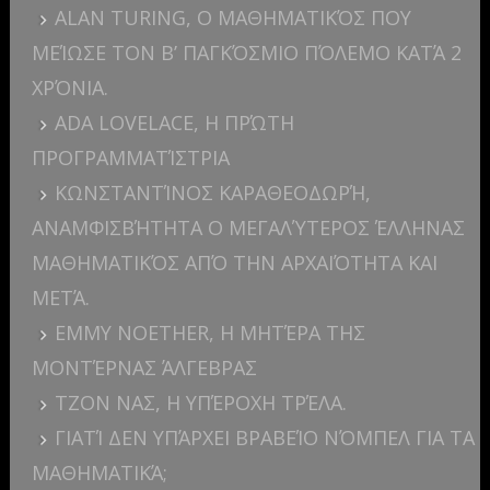
ALAN TURING, Ο ΜΑΘΗΜΑΤΙΚΌΣ ΠΟΥ
ΜΕΊΩΣΕ ΤΟΝ Β’ ΠΑΓΚΌΣΜΙΟ ΠΌΛΕΜΟ ΚΑΤΆ 2
ΧΡΌΝΙΑ.
ADA LOVELACE, Η ΠΡΏΤΗ
ΠΡΟΓΡΑΜΜΑΤΊΣΤΡΙΑ
ΚΩΝΣΤΑΝΤΊΝΟΣ ΚΑΡΑΘΕΟΔΩΡΉ,
ΑΝΑΜΦΙΣΒΉΤΗΤΑ Ο ΜΕΓΑΛΎΤΕΡΟΣ ΈΛΛΗΝΑΣ
ΜΑΘΗΜΑΤΙΚΌΣ ΑΠΌ ΤΗΝ ΑΡΧΑΙΌΤΗΤΑ ΚΑΙ
ΜΕΤΆ.
EMMY NOETHER, Η ΜΗΤΈΡΑ ΤΗΣ
ΜΟΝΤΈΡΝΑΣ ΆΛΓΕΒΡΑΣ
ΤΖΟΝ ΝΑΣ, Η ΥΠΈΡΟΧΗ ΤΡΈΛΑ.
ΓΙΑΤΊ ΔΕΝ ΥΠΆΡΧΕΙ ΒΡΑΒΕΊΟ ΝΌΜΠΕΛ ΓΙΑ ΤΑ
ΜΑΘΗΜΑΤΙΚΆ;