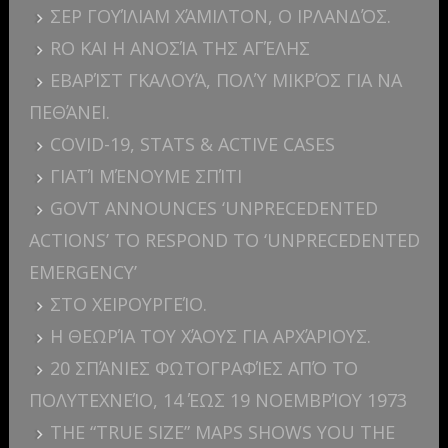
ΣΕΡ ΓΟΥΊΛΙΑΜ ΧΆΜΙΛΤΟΝ, Ο ΙΡΛΑΝΔΌΣ.
RO ΚΑΙ Η ΑΝΟΣΊΑ ΤΗΣ ΑΓΈΛΗΣ
ΕΒΑΡΊΣΤ ΓΚΑΛΟΥΆ, ΠΟΛΎ ΜΙΚΡΌΣ ΓΙΑ ΝΑ
ΠΕΘΆΝΕΙ.
COVID-19, STATS & ACTIVE CASES
ΓΙΑΤΊ ΜΈΝΟΥΜΕ ΣΠΊΤΙ
GOVT ANNOUNCES ‘UNPRECEDENTED
ACTIONS’ TO RESPOND TO ‘UNPRECEDENTED
EMERGENCY’
ΣΤΟ ΧΕΙΡΟΥΡΓΕΊΟ.
Η ΘΕΩΡΊΑ ΤΟΥ ΧΆΟΥΣ ΓΙΑ ΑΡΧΆΡΙΟΥΣ.
20 ΣΠΆΝΙΕΣ ΦΩΤΟΓΡΑΦΊΕΣ ΑΠΌ ΤΟ
ΠΟΛΥΤΕΧΝΕΊΟ, 14 ΈΩΣ 19 ΝΟΕΜΒΡΊΟΥ 1973
THE “TRUE SIZE” MAPS SHOWS YOU THE