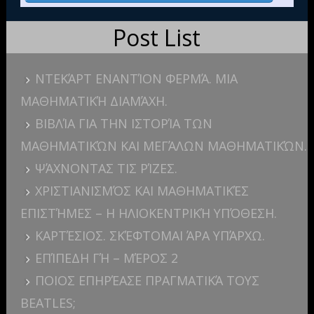
Post List
ΝΤΕΚΆΡΤ ΕΝΑΝΤΊΟΝ ΦΕΡΜΆ. ΜΙΑ
ΜΑΘΗΜΑΤΙΚΉ ΔΙΑΜΆΧΗ.
ΒΙΒΛΊΑ ΓΙΑ ΤΗΝ ΙΣΤΟΡΊΑ ΤΩΝ
ΜΑΘΗΜΑΤΙΚΏΝ ΚΑΙ ΜΕΓΆΛΩΝ ΜΑΘΗΜΑΤΙΚΏΝ.
ΨΆΧΝΟΝΤΑΣ ΤΙΣ ΡΊΖΕΣ.
ΧΡΙΣΤΙΑΝΙΣΜΌΣ ΚΑΙ ΜΑΘΗΜΑΤΙΚΈΣ
ΕΠΙΣΤΉΜΕΣ – Η ΗΛΙΟΚΕΝΤΡΙΚΉ ΥΠΌΘΕΣΗ.
ΚΑΡΤΈΣΙΟΣ. ΣΚΈΦΤΟΜΑΙ ΆΡΑ ΥΠΆΡΧΩ.
ΕΠΊΠΕΔΗ ΓΉ – ΜΈΡΟΣ 2
ΠΟΙΟΣ ΕΠΗΡΈΑΣΕ ΠΡΑΓΜΑΤΙΚΆ ΤΟΥΣ
BEATLES;