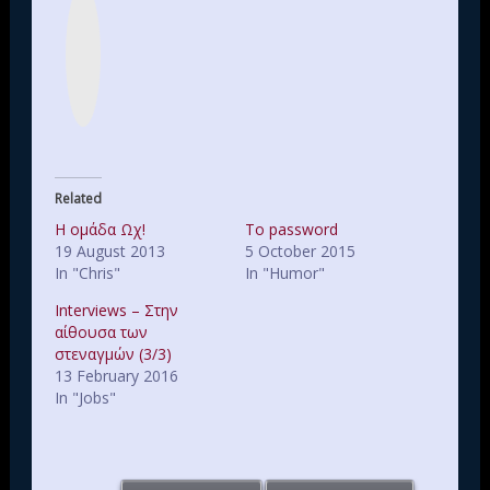
n
s
t
a
g
r
a
m
Related
Η ομάδα Ωχ!
Το password
19 August 2013
5 October 2015
In "Chris"
In "Humor"
Interviews – Στην
αίθουσα των
στεναγμών (3/3)
13 February 2016
In "Jobs"