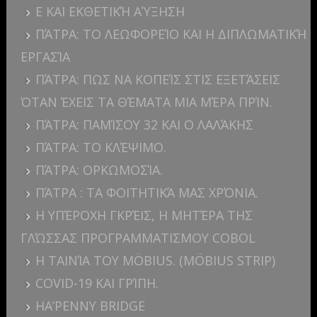
E ΚΑΙ ΕΚΘΕΤΙΚΉ ΑΎΞΗΣΗ
ΠΆΤΡΑ: ΤΟ ΛΕΩΦΟΡΕΊΟ ΚΑΙ Η ΔΙΠΛΩΜΑΤΙΚΉ
ΕΡΓΑΣΊΑ
ΠΆΤΡΑ: ΠΩΣ ΝΑ ΚΟΠΕΊΣ ΣΤΙΣ ΕΞΕΤΆΣΕΙΣ
ΌΤΑΝ ΈΧΕΙΣ ΤΑ ΘΈΜΑΤΑ ΜΙΑ ΜΈΡΑ ΠΡΊΝ.
ΠΆΤΡΑ: ΠΑΜΊΣΟΥ 32 ΚΑΙ Ο ΛΑΛΆΚΗΣ
ΠΆΤΡΑ: ΤΟ ΚΛΈΨΙΜΟ.
ΠΆΤΡΑ: ΟΡΚΩΜΟΣΊΑ.
ΠΆΤΡΑ : ΤΑ ΦΟΙΤΗΤΙΚΆ ΜΑΣ ΧΡΌΝΙΑ.
Η ΥΠΈΡΟΧΗ ΓΚΡΈΙΣ, Η ΜΗΤΈΡΑ ΤΗΣ
ΓΛΏΣΣΑΣ ΠΡΟΓΡΑΜΜΑΤΙΣΜΟΥ COBOL
Η ΤΑΙΝΊΑ ΤΟΥ MÖBIUS. (MÖBIUS STRIP)
COVID-19 ΚΑΙ ΓΡΊΠΗ.
HA’PENNY BRIDGE