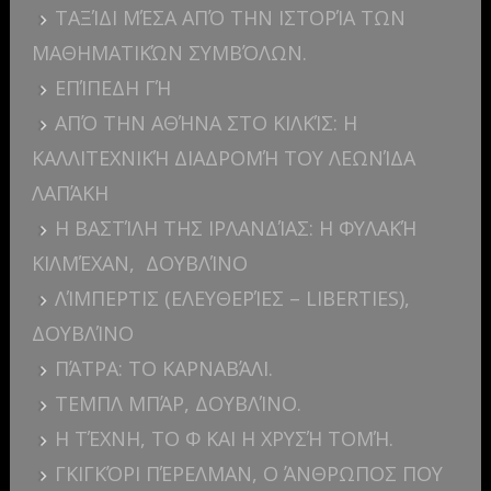
ΤΑΞΊΔΙ ΜΈΣΑ ΑΠΌ ΤΗΝ ΙΣΤΟΡΊΑ ΤΩΝ
ΜΑΘΗΜΑΤΙΚΏΝ ΣΥΜΒΌΛΩΝ.
ΕΠΊΠΕΔΗ ΓΉ
ΑΠΌ ΤΗΝ ΑΘΉΝΑ ΣΤΟ ΚΙΛΚΊΣ: Η
ΚΑΛΛΙΤΕΧΝΙΚΉ ΔΙΑΔΡΟΜΉ ΤΟΥ ΛΕΩΝΊΔΑ
ΛΑΠΆΚΗ
Η ΒΑΣΤΊΛΗ ΤΗΣ ΙΡΛΑΝΔΊΑΣ: Η ΦΥΛΑΚΉ
ΚΙΛΜΈΧΑΝ, ΔΟΥΒΛΊΝΟ
ΛΊΜΠΕΡΤΙΣ (ΕΛΕΥΘΕΡΊΕΣ – LIBERTIES),
ΔΟΥΒΛΊΝΟ
ΠΆΤΡΑ: ΤΟ ΚΑΡΝΑΒΆΛΙ.
ΤΕΜΠΛ ΜΠΆΡ, ΔΟΥΒΛΊΝΟ.
Η ΤΈΧΝΗ, ΤΟ Φ ΚΑΙ Η ΧΡΥΣΉ ΤΟΜΉ.
ΓΚΙΓΚΌΡΙ ΠΈΡΕΛΜΑΝ, Ο ΆΝΘΡΩΠΟΣ ΠΟΥ