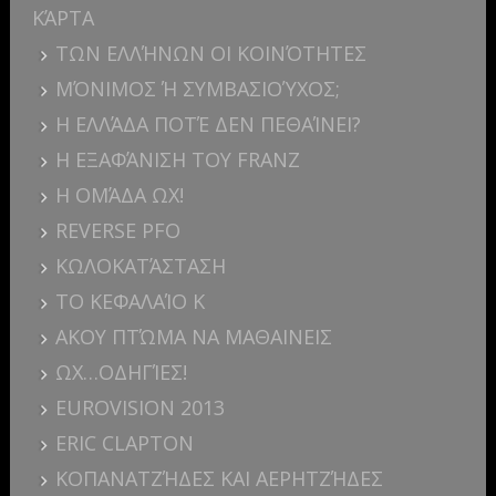
ΚΆΡΤΑ
ΤΩΝ ΕΛΛΉΝΩΝ ΟΙ ΚΟΙΝΌΤΗΤΕΣ
ΜΌΝΙΜΟΣ Ή ΣΥΜΒΑΣΙΟΎΧΟΣ;
Η ΕΛΛΆΔΑ ΠΟΤΈ ΔΕΝ ΠΕΘΑΊΝΕΙ?
Η ΕΞΑΦΆΝΙΣΗ ΤΟΥ FRANZ
Η ΟΜΆΔΑ ΩΧ!
REVERSE PFO
ΚΩΛΟΚΑΤΆΣΤΑΣΗ
ΤΟ ΚΕΦΑΛΑΊΟ Κ
ΑΚΟΥ ΠΤΏΜΑ ΝΑ ΜΑΘΑΙΝΕΙΣ
ΩΧ…ΟΔΗΓΊΕΣ!
EUROVISION 2013
ERIC CLAPTON
ΚΟΠΑΝΑΤΖΉΔΕΣ ΚΑΙ ΑΕΡΗΤΖΉΔΕΣ