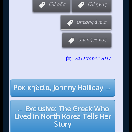
Ελλαδα
Ελληνας
υπερηφάνεια
υπερήφανος
24 October 2017
Post
Ροκ κηδεία, Johnny Halliday →
navigation
← Exclusive: The Greek Who
Lived in North Korea Tells Her
Story