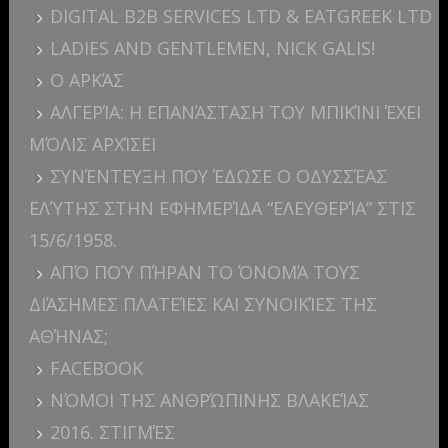
DIGITAL B2B SERVICES LTD & EATGREEK LTD
LADIES AND GENTLEMEN, NICK GALIS!
Ο ΑΡΚΆΣ
ΑΛΓΕΡΊΑ: H ΕΠΑΝΆΣΤΑΣΗ ΤΟΥ ΜΠΙΚΊΝΙ ΈΧΕΙ
ΜΌΛΙΣ ΑΡΧΊΣΕΙ
ΣΥΝΈΝΤΕΥΞΗ ΠΟΥ ΈΔΩΣΕ Ο ΟΔΥΣΣΈΑΣ
ΕΛΎΤΗΣ ΣΤΗΝ ΕΦΗΜΕΡΊΔΑ “ΕΛΕΥΘΕΡΊΑ” ΣΤΙΣ
15/6/1958.
ΑΠΌ ΠΟΎ ΠΉΡΑΝ ΤΟ ΌΝΟΜΆ ΤΟΥΣ
ΔΙΆΣΗΜΕΣ ΠΛΑΤΕΊΕΣ ΚΑΙ ΣΥΝΟΙΚΊΕΣ ΤΗΣ
ΑΘΉΝΑΣ;
FACEBOOK
ΝΌΜΟΙ ΤΗΣ ΑΝΘΡΏΠΙΝΗΣ ΒΛΑΚΕΊΑΣ
2016. ΣΤΙΓΜΈΣ