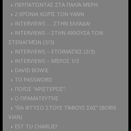
ΠΕΡΠΑΤΏΝΤΑΣ ΣΤΑ ΠΑΛΙΆ ΜΈΡΗ
2 ΧΡΌΝΙΑ ΧΩΡΊΣ ΤΟΝ YANN
INTERVIEWS …. ΣΤΗΝ ΕΛΛΆΔΑ!
INTERVIEWS – ΣΤΗΝ ΑΊΘΟΥΣΑ ΤΩΝ
ΣΤΕΝΑΓΜΏΝ (3/3)
INTERVIEWS – ΕΤΟΙΜΑΣΊΕΣ (2/3)
INTERVIEWS – ΜΈΡΟΣ 1/3
DAVID BOWIE
ΤΟ PASSWORD
ΠΟΙΌΣ “ΑΡΙΣΤΕΡΌΣ”;
Ο ΠΡΑΜΑΤΕΥΤΉΣ
“ΘΑ ΦΤΎΣΩ ΣΤΟΥΣ ΤΆΦΟΥΣ ΣΑΣ” (BORIS
VIAN)
EST TU CHARLIE?