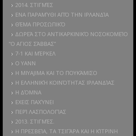
2014. ΣΤΙΓΜΈΣ
ΕΝΑ ΠΑΡΑΜΎΘΙ ΑΠΌ ΤΗΝ ΙΡΛΑΝΔΊΑ
ΘΈΜΑ ΠΡΟΣΩΠΙΚΌ
ΔΩΡΕΆ ΣΤΟ ΑΝΤΙΚΑΡΚΙΝΙΚΌ ΝΟΣΟΚΟΜΕΊΟ
“Ο ΑΓΙΟΣ ΣΆΒΒΑΣ”
7-1 ΚΑΙ ΜΈΡΚΕΛ
Ο YANN
Η MIYAJIMA ΚΑΙ ΤΟ ΠΟΥΚΆΜΙΣΟ
Η ΕΛΛΗΝΙΚΉ ΚΟΙΝΌΤΗΤΑΣ ΙΡΛΑΝΔΊΑΣ
Η ΔΌΜΝΑ
ΕΧΕΙΣ ΠΑΧΎΝΕΙ
ΠΕΡΊ ΛΑΣΠΟΛΟΓΊΑΣ
2013. ΣΤΙΓΜΈΣ.
Η ΠΡΕΣΒΕΊΑ, ΤΑ ΤΣΙΓΆΡΑ ΚΑΙ Η ΚΊΤΡΙΝΗ