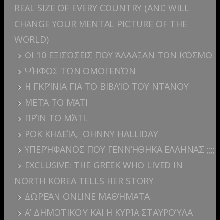
REAL SIZE OF EVERY COUNTRY (AND WILL
CHANGE YOUR MENTAL PICTURE OF THE
WORLD)
ΟΙ 10 ΕΞΙΣΏΣΕΙΣ ΠΟΥ ΆΛΛΑΞΑΝ ΤΟΝ ΚΌΣΜΟ
ΨΉΦΟΣ ΤΩΝ ΟΜΟΓΕΝΏΝ
Η ΓΚΡΊΝΙΑ ΓΙΑ ΤΟ ΒΙΒΛΊΟ ΤΟΥ ΝΤΆΝΟΥ
ΜΕΤΆ ΤΟ ΜΆΤΙ
ΠΡΊΝ ΤΟ ΜΆΤΙ.
ΡΟΚ ΚΗΔΕΊΑ, JOHNNY HALLIDAY
ΥΠΕΡΉΦΑΝΟΣ ΠΟΥ ΓΕΝΝΉΘΗΚΑ ΕΛΛΗΝΑΣ ;;;;
EXCLUSIVE: THE GREEK WHO LIVED IN
NORTH KOREA TELLS HER STORY
ΔΩΡΕΆΝ ONLINE ΜΑΘΉΜΑΤΑ
Α’ ΔΗΜΟΤΙΚΟΎ ΚΑΙ Η ΚΥΡΊΑ ΣΤΑΥΡΟΎΛΑ