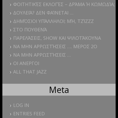
ΦΟΙΤΗΤΙΚΈΣ ΕΚΛΟΓΈΣ – ΔΡΆΜΑ Ή ΚΩΜΩΔΊΑ;
ΔΟΥΛΕΙΆ? ΔΕΝ ΦΑΊΝΕΤΑΙ …
ΔΗΜΌΣΙΟΙ ΥΠΆΛΛΗΛΟΙ; ΜΉ, ΤΖΊΖΖΖ
ΣΤΟ ΠΟΥΘΕΝΆ
ΠΑΡΕΛΆΣΕΙΣ, SHOW ΚΑΙ ΨΙΛΟΤΆΚΟΥΝΑ
ΝΑ ΜΗΝ ΑΡΡΩΣΤΉΣΕΙΣ …. ΜΕΡΟΣ 2Ο
ΝΑ ΜΗΝ ΑΡΡΩΣΤΉΣΕΙΣ …
ΟΙ ΑΝΕΡΓΟΙ
ALL THAT JAZZ
Meta
LOG IN
ENTRIES FEED