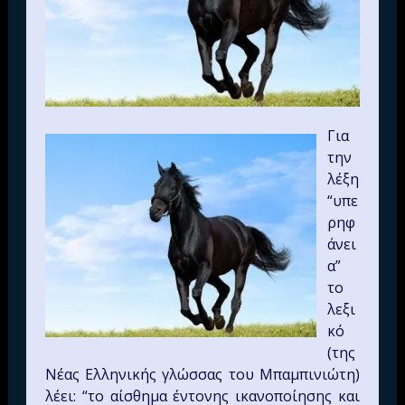
Για
την
λέξη
“υπε
ρηφ
άνει
α”
το
λεξι
κό
(της
Νέας Ελληνικής γλώσσας του Μπαμπινιώτη)
λέει: “το αίσθημα έντονης ικανοποίησης και