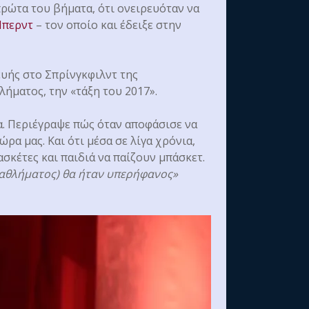
 πρώτα του βήματα, ότι ονειρευόταν να
Μπερντ
– τον οποίο και έδειξε στην
ευής στο Σπρίνγκφιλντ της
ήματος, την «τάξη του 2017».
δα. Περιέγραψε πώς όταν αποφάσισε να
ρα μας. Και ότι μέσα σε λίγα χρόνια,
ασκέτες και παιδιά να παίζουν μπάσκετ.
υ αθλήματος) θα ήταν υπερήφανος»