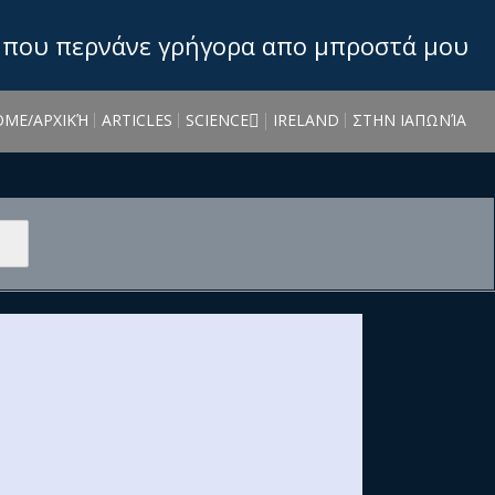
 που περνάνε γρήγορα απο μπροστά μου
OME/ΑΡΧΙΚΉ
ARTICLES
SCIENCE
IRELAND
ΣΤΗΝ ΙΑΠΩΝΊΑ
MATHS
BIOGRAPHIES
OTHER