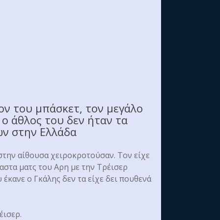
ον του μπάσκετ, τον μεγάλο
 ο άθλος του δεν ήταν τα
ων στην Ελλάδα
στην αίθουσα χειροκροτούσαν. Τον είχε
χαστα ματς του Αρη με την Τρέισερ
 έκανε ο Γκάλης δεν τα είχε δει πουθενά
έισερ.