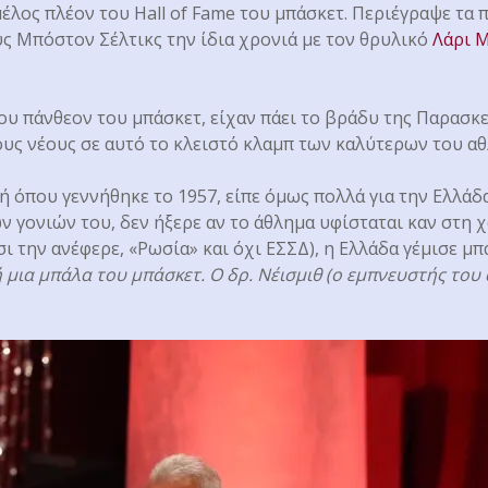
 μέλος πλέον του Hall of Fame του μπάσκετ. Περιέγραψε τα
ους Μπόστον Σέλτικς την ίδια χρονιά με τον θρυλικό
Λάρι 
του πάνθεον του μπάσκετ, είχαν πάει το βράδυ της Παρασκ
ς νέους σε αυτό το κλειστό κλαμπ των καλύτερων του αθλ
κή όπου γεννήθηκε το 1957, είπε όμως πολλά για την Ελλά
ν γονιών του, δεν ήξερε αν το άθλημα υφίσταται καν στη χώ
τσι την ανέφερε, «Ρωσία» και όχι ΕΣΣΔ), η Ελλάδα γέμισε μπ
ή μια μπάλα του μπάσκετ. Ο δρ. Νέισμιθ (ο εμπνευστής το