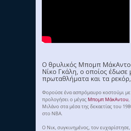
Ο θρυλικός Μπομπ ΜάκΑντου 
Νίκο Γκάλη, ο οποίος έδωσε 
πρωταθλήματα και τα ρεκόρ,
Φορούσε ένα ασπρόμαυρο κοστούμι με έ
προλογήσει ο μέγας
Μπομπ ΜάκΑντου
,
Μιλάνο στα μέσα της δεκαετίας του 198
στο ΝΒΑ.
Ο Νικ, συγκινημένος, τον ευχαρίστησε,