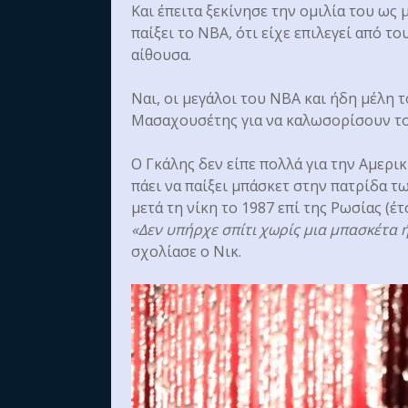
Και έπειτα ξεκίνησε την ομιλία του ως
παίξει το ΝΒΑ, ότι είχε επιλεγεί από τ
αίθουσα.
Ναι, οι μεγάλοι του ΝΒΑ και ήδη μέλη 
Μασαχουσέτης για να καλωσορίσουν του
Ο Γκάλης δεν είπε πολλά για την Αμερι
πάει να παίξει μπάσκετ στην πατρίδα τω
μετά τη νίκη το 1987 επί της Ρωσίας (έ
«Δεν υπήρχε σπίτι χωρίς μια μπασκέτα 
σχολίασε ο Νικ.