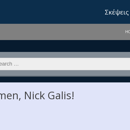
Σκέψεις
H
rch
men, Nick Galis!