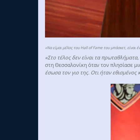
«Να είμαι μέλος του Hall of Fame του μπάσκετ, είναι 
«Στο τέλος δεν είναι τα πρωταθλήματα, 
στη Θεσσαλονίκη όταν τον πλησίασε μι
έσωσα τον γιο της. Οτι ήταν εθισμένος