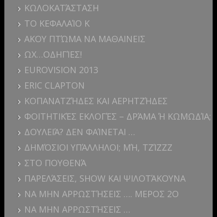
ΚΩΛΟΚΑΤΆΣΤΑΣΗ
ΤΟ ΚΕΦΑΛΑΊΟ Κ
ΑΚΟΥ ΠΤΏΜΑ ΝΑ ΜΑΘΑΙΝΕΙΣ
ΩΧ…ΟΔΗΓΊΕΣ!
EUROVISION 2013
ERIC CLAPTON
ΚΟΠΑΝΑΤΖΉΔΕΣ ΚΑΙ ΑΕΡΗΤΖΉΔΕΣ
ΦΟΙΤΗΤΙΚΈΣ ΕΚΛΟΓΈΣ – ΔΡΆΜΑ Ή ΚΩΜΩΔΊΑ;
ΔΟΥΛΕΙΆ? ΔΕΝ ΦΑΊΝΕΤΑΙ …
ΔΗΜΌΣΙΟΙ ΥΠΆΛΛΗΛΟΙ; ΜΉ, ΤΖΊΖΖΖ
ΣΤΟ ΠΟΥΘΕΝΆ
ΠΑΡΕΛΆΣΕΙΣ, SHOW ΚΑΙ ΨΙΛΟΤΆΚΟΥΝΑ
ΝΑ ΜΗΝ ΑΡΡΩΣΤΉΣΕΙΣ …. ΜΕΡΟΣ 2Ο
ΝΑ ΜΗΝ ΑΡΡΩΣΤΉΣΕΙΣ …