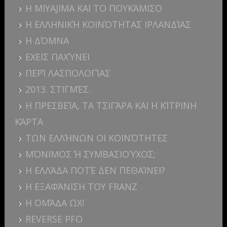
Η MIYAJIMA ΚΑΙ ΤΟ ΠΟΥΚΆΜΙΣΟ
Η ΕΛΛΗΝΙΚΉ ΚΟΙΝΌΤΗΤΑΣ ΙΡΛΑΝΔΊΑΣ
Η ΔΌΜΝΑ
ΕΧΕΙΣ ΠΑΧΎΝΕΙ
ΠΕΡΊ ΛΑΣΠΟΛΟΓΊΑΣ
2013. ΣΤΙΓΜΈΣ.
Η ΠΡΕΣΒΕΊΑ, ΤΑ ΤΣΙΓΆΡΑ ΚΑΙ Η ΚΊΤΡΙΝΗ
ΚΆΡΤΑ
ΤΩΝ ΕΛΛΉΝΩΝ ΟΙ ΚΟΙΝΌΤΗΤΕΣ
ΜΌΝΙΜΟΣ Ή ΣΥΜΒΑΣΙΟΎΧΟΣ;
Η ΕΛΛΆΔΑ ΠΟΤΈ ΔΕΝ ΠΕΘΑΊΝΕΙ?
Η ΕΞΑΦΆΝΙΣΗ ΤΟΥ FRANZ
Η ΟΜΆΔΑ ΩΧ!
REVERSE PFO