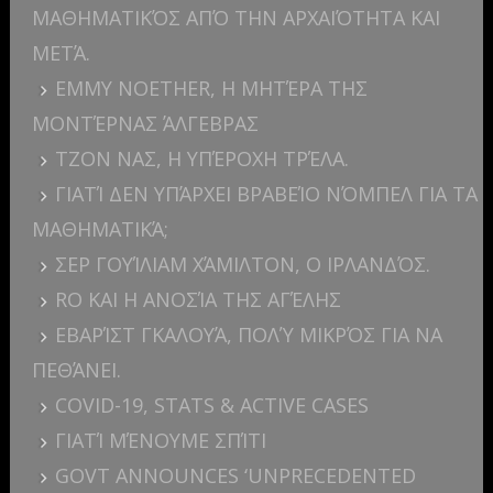
ΜΑΘΗΜΑΤΙΚΌΣ ΑΠΌ ΤΗΝ ΑΡΧΑΙΌΤΗΤΑ ΚΑΙ
ΜΕΤΆ.
EMMY NOETHER, Η ΜΗΤΈΡΑ ΤΗΣ
ΜΟΝΤΈΡΝΑΣ ΆΛΓΕΒΡΑΣ
ΤΖΟΝ ΝΑΣ, Η ΥΠΈΡΟΧΗ ΤΡΈΛΑ.
ΓΙΑΤΊ ΔΕΝ ΥΠΆΡΧΕΙ ΒΡΑΒΕΊΟ ΝΌΜΠΕΛ ΓΙΑ ΤΑ
ΜΑΘΗΜΑΤΙΚΆ;
ΣΕΡ ΓΟΥΊΛΙΑΜ ΧΆΜΙΛΤΟΝ, Ο ΙΡΛΑΝΔΌΣ.
RO ΚΑΙ Η ΑΝΟΣΊΑ ΤΗΣ ΑΓΈΛΗΣ
ΕΒΑΡΊΣΤ ΓΚΑΛΟΥΆ, ΠΟΛΎ ΜΙΚΡΌΣ ΓΙΑ ΝΑ
ΠΕΘΆΝΕΙ.
COVID-19, STATS & ACTIVE CASES
ΓΙΑΤΊ ΜΈΝΟΥΜΕ ΣΠΊΤΙ
GOVT ANNOUNCES ‘UNPRECEDENTED