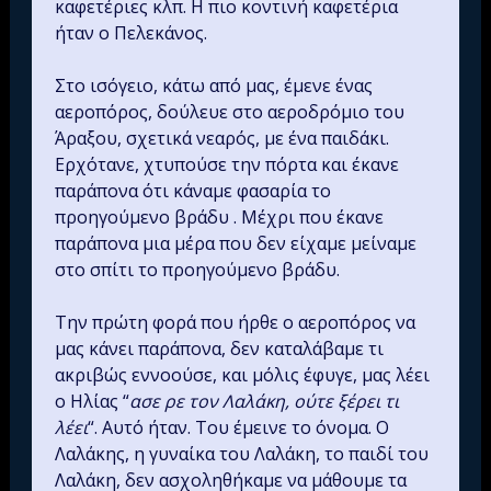
καφετέριες κλπ. Η πιο κοντινή καφετέρια
ήταν ο Πελεκάνος.
Στο ισόγειο, κάτω από μας, έμενε ένας
αεροπόρος, δούλευε στο αεροδρόμιο του
Άραξου, σχετικά νεαρός, με ένα παιδάκι.
Ερχότανε, χτυπούσε την πόρτα και έκανε
παράπονα ότι κάναμε φασαρία το
προηγούμενο βράδυ . Μέχρι που έκανε
παράπονα μια μέρα που δεν είχαμε μείναμε
στο σπίτι το προηγούμενο βράδυ.
Την πρώτη φορά που ήρθε ο αεροπόρος να
μας κάνει παράπονα, δεν καταλάβαμε τι
ακριβώς εννοούσε, και μόλις έφυγε, μας λέει
ο Ηλίας “
ασε ρε τον Λαλάκη, ούτε ξέρει τι
λέει
“. Αυτό ήταν. Του έμεινε το όνομα. Ο
Λαλάκης, η γυναίκα του Λαλάκη, το παιδί του
Λαλάκη, δεν ασχοληθήκαμε να μάθουμε τα