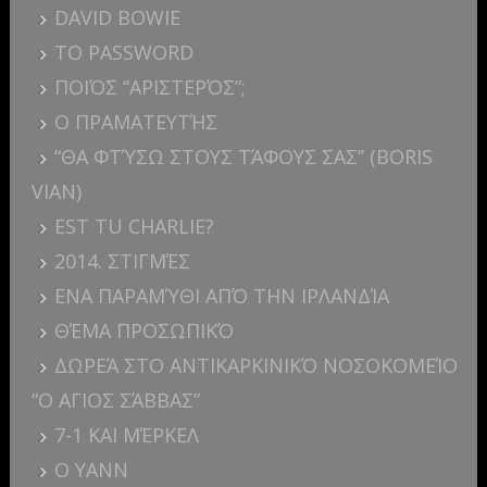
DAVID BOWIE
ΤΟ PASSWORD
ΠΟΙΌΣ “ΑΡΙΣΤΕΡΌΣ”;
Ο ΠΡΑΜΑΤΕΥΤΉΣ
“ΘΑ ΦΤΎΣΩ ΣΤΟΥΣ ΤΆΦΟΥΣ ΣΑΣ” (BORIS
VIAN)
EST TU CHARLIE?
2014. ΣΤΙΓΜΈΣ
ΕΝΑ ΠΑΡΑΜΎΘΙ ΑΠΌ ΤΗΝ ΙΡΛΑΝΔΊΑ
ΘΈΜΑ ΠΡΟΣΩΠΙΚΌ
ΔΩΡΕΆ ΣΤΟ ΑΝΤΙΚΑΡΚΙΝΙΚΌ ΝΟΣΟΚΟΜΕΊΟ
“Ο ΑΓΙΟΣ ΣΆΒΒΑΣ”
7-1 ΚΑΙ ΜΈΡΚΕΛ
Ο YANN