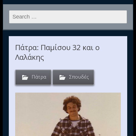
Search
for:
Πάτρα: Παμίσου 32 και ο
Λαλάκης
Πάτρα
Σπουδές