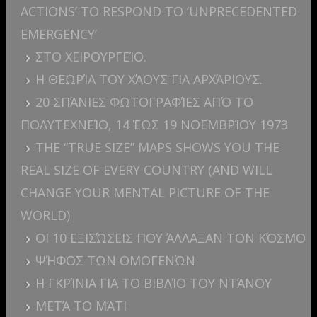
ACTIONS’ TO RESPOND TO ‘UNPRECEDENTED
EMERGENCY’
ΣΤΟ ΧΕΙΡΟΥΡΓΕΊΟ.
Η ΘΕΩΡΊΑ ΤΟΥ ΧΆΟΥΣ ΓΙΑ ΑΡΧΆΡΙΟΥΣ.
20 ΣΠΆΝΙΕΣ ΦΩΤΟΓΡΑΦΊΕΣ ΑΠΌ ΤΟ
ΠΟΛΥΤΕΧΝΕΊΟ, 14 ΈΩΣ 19 ΝΟΕΜΒΡΊΟΥ 1973
THE “TRUE SIZE” MAPS SHOWS YOU THE
REAL SIZE OF EVERY COUNTRY (AND WILL
CHANGE YOUR MENTAL PICTURE OF THE
WORLD)
ΟΙ 10 ΕΞΙΣΏΣΕΙΣ ΠΟΥ ΆΛΛΑΞΑΝ ΤΟΝ ΚΌΣΜΟ
ΨΉΦΟΣ ΤΩΝ ΟΜΟΓΕΝΏΝ
Η ΓΚΡΊΝΙΑ ΓΙΑ ΤΟ ΒΙΒΛΊΟ ΤΟΥ ΝΤΆΝΟΥ
ΜΕΤΆ ΤΟ ΜΆΤΙ