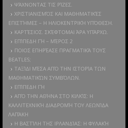
ΨΆΧΝΟΝΤΑΣ ΤΙΣ ΡΊΖΕΣ.
ΧΡΙΣΤΙΑΝΙΣΜΌΣ ΚΑΙ ΜΑΘΗΜΑΤΙΚΈΣ
ΕΠΙΣΤΉΜΕΣ – Η ΗΛΙΟΚΕΝΤΡΙΚΉ ΥΠΌΘΕΣΗ.
ΚΑΡΤΈΣΙΟΣ. ΣΚΈΦΤΟΜΑΙ ΆΡΑ ΥΠΆΡΧΩ.
ΕΠΊΠΕΔΗ ΓΉ – ΜΈΡΟΣ 2
ΠΟΙΟΣ ΕΠΗΡΈΑΣΕ ΠΡΑΓΜΑΤΙΚΆ ΤΟΥΣ
BEATLES;
ΤΑΞΊΔΙ ΜΈΣΑ ΑΠΌ ΤΗΝ ΙΣΤΟΡΊΑ ΤΩΝ
ΜΑΘΗΜΑΤΙΚΏΝ ΣΥΜΒΌΛΩΝ.
ΕΠΊΠΕΔΗ ΓΉ
ΑΠΌ ΤΗΝ ΑΘΉΝΑ ΣΤΟ ΚΙΛΚΊΣ: Η
ΚΑΛΛΙΤΕΧΝΙΚΉ ΔΙΑΔΡΟΜΉ ΤΟΥ ΛΕΩΝΊΔΑ
ΛΑΠΆΚΗ
Η ΒΑΣΤΊΛΗ ΤΗΣ ΙΡΛΑΝΔΊΑΣ: Η ΦΥΛΑΚΉ