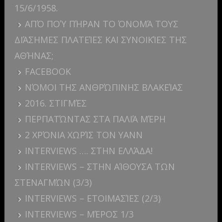
15/6/1958.
ΑΠΌ ΠΟΎ ΠΉΡΑΝ ΤΟ ΌΝΟΜΆ ΤΟΥΣ
ΔΙΆΣΗΜΕΣ ΠΛΑΤΕΊΕΣ ΚΑΙ ΣΥΝΟΙΚΊΕΣ ΤΗΣ
ΑΘΉΝΑΣ;
FACEBOOK
ΝΌΜΟΙ ΤΗΣ ΑΝΘΡΏΠΙΝΗΣ ΒΛΑΚΕΊΑΣ
2016. ΣΤΙΓΜΈΣ
ΠΕΡΠΑΤΏΝΤΑΣ ΣΤΑ ΠΑΛΙΆ ΜΈΡΗ
2 ΧΡΌΝΙΑ ΧΩΡΊΣ ΤΟΝ YANN
INTERVIEWS …. ΣΤΗΝ ΕΛΛΆΔΑ!
INTERVIEWS – ΣΤΗΝ ΑΊΘΟΥΣΑ ΤΩΝ
ΣΤΕΝΑΓΜΏΝ (3/3)
INTERVIEWS – ΕΤΟΙΜΑΣΊΕΣ (2/3)
INTERVIEWS – ΜΈΡΟΣ 1/3