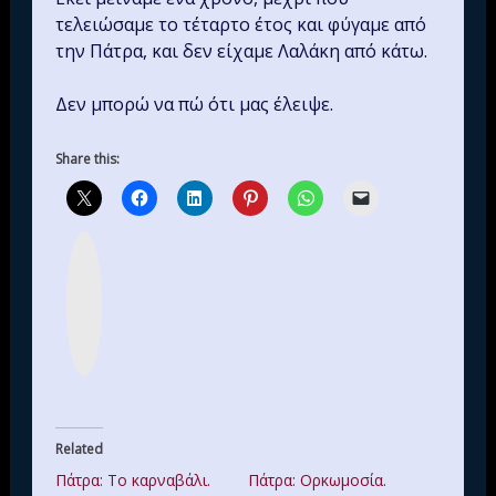
τελειώσαμε το τέταρτο έτος και φύγαμε από
την Πάτρα, και δεν είχαμε Λαλάκη από κάτω.
Δεν μπορώ να πώ ότι μας έλειψε.
Share this:
I
n
s
t
a
g
r
a
m
Related
Πάτρα: Το καρναβάλι.
Πάτρα: Ορκωμοσία.