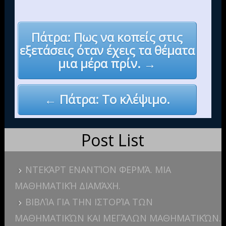
Post
Πάτρα: Πως να κοπείς στις
navigation
εξετάσεις όταν έχεις τα θέματα
μια μέρα πρίν. →
← Πάτρα: Το κλέψιμο.
Post List
ΝΤΕΚΆΡΤ ΕΝΑΝΤΊΟΝ ΦΕΡΜΆ. ΜΙΑ
ΜΑΘΗΜΑΤΙΚΉ ΔΙΑΜΆΧΗ.
ΒΙΒΛΊΑ ΓΙΑ ΤΗΝ ΙΣΤΟΡΊΑ ΤΩΝ
ΜΑΘΗΜΑΤΙΚΏΝ ΚΑΙ ΜΕΓΆΛΩΝ ΜΑΘΗΜΑΤΙΚΏΝ.