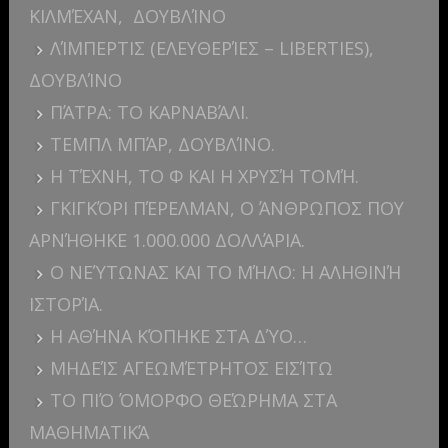
ΚΙΛΜΈΧΑΝ, ΔΟΥΒΛΊΝΟ
ΛΊΜΠΕΡΤΙΣ (ΕΛΕΥΘΕΡΊΕΣ – LIBERTIES),
ΔΟΥΒΛΊΝΟ
ΠΆΤΡΑ: ΤΟ ΚΑΡΝΑΒΆΛΙ.
ΤΕΜΠΛ ΜΠΆΡ, ΔΟΥΒΛΊΝΟ.
Η ΤΈΧΝΗ, ΤΟ Φ ΚΑΙ Η ΧΡΥΣΉ ΤΟΜΉ.
ΓΚΙΓΚΌΡΙ ΠΈΡΕΛΜΑΝ, Ο ΆΝΘΡΩΠΟΣ ΠΟΥ
ΑΡΝΉΘΗΚΕ 1.000.000 ΔΟΛΛΆΡΙΑ.
Ο ΝΕΎΤΩΝΑΣ ΚΑΙ ΤΟ ΜΉΛΟ: Η ΑΛΗΘΙΝΉ
ΙΣΤΟΡΊΑ.
Η ΑΘΉΝΑ ΚΌΠΗΚΕ ΣΤΑ ΔΎΟ…
ΜΗΔΕΊΣ ΑΓΕΩΜΈΤΡΗΤΟΣ ΕΙΣΊΤΩ
ΤΟ ΠΙΌ ΌΜΟΡΦΟ ΘΕΏΡΗΜΑ ΣΤΑ
ΜΑΘΗΜΑΤΙΚΆ