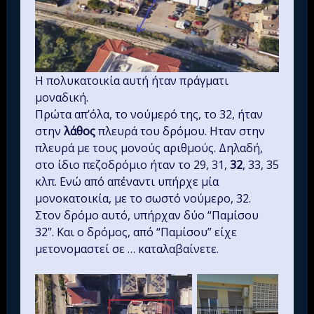
Η πολυκατοικία αυτή ήταν πράγματι
μοναδική.
Πρώτα απ’όλα, το νούμερό της, το 32, ήταν
στην
λάθος
πλευρά του δρόμου. Ηταν στην
πλευρά με τους μονούς αριθμούς. Δηλαδή,
στο ίδιο πεζοδρόμιο ήταν το 29, 31,
32
, 33, 35
κλπ. Ενώ από απέναντι υπήρχε μία
μονοκατοικία, με το σωστό νούμερο, 32.
Στον δρόμο αυτό, υπήρχαν δύο “Παμίσου
32”. Και ο δρόμος, από “Παμίσου” είχε
μετονομαστεί σε … καταλαβαίνετε.