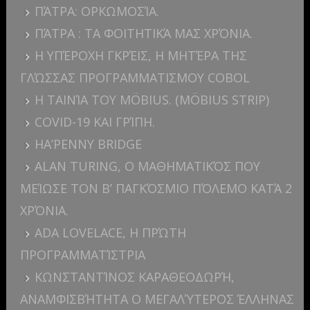
ΠΆΤΡΑ: ΟΡΚΩΜΟΣΊΑ.
ΠΆΤΡΑ : ΤΑ ΦΟΙΤΗΤΙΚΆ ΜΑΣ ΧΡΌΝΙΑ.
Η ΥΠΈΡΟΧΗ ΓΚΡΈΙΣ, Η ΜΗΤΈΡΑ ΤΗΣ
ΓΛΏΣΣΑΣ ΠΡΟΓΡΑΜΜΑΤΙΣΜΟΥ COBOL
Η ΤΑΙΝΊΑ ΤΟΥ MÖBIUS. (MÖBIUS STRIP)
COVID-19 ΚΑΙ ΓΡΊΠΗ.
HA’PENNY BRIDGE
ALAN TURING, Ο ΜΑΘΗΜΑΤΙΚΌΣ ΠΟΥ
ΜΕΊΩΣΕ ΤΟΝ Β’ ΠΑΓΚΌΣΜΙΟ ΠΌΛΕΜΟ ΚΑΤΆ 2
ΧΡΌΝΙΑ.
ADA LOVELACE, Η ΠΡΏΤΗ
ΠΡΟΓΡΑΜΜΑΤΊΣΤΡΙΑ
ΚΩΝΣΤΑΝΤΊΝΟΣ ΚΑΡΑΘΕΟΔΩΡΉ,
ΑΝΑΜΦΙΣΒΉΤΗΤΑ Ο ΜΕΓΑΛΎΤΕΡΟΣ ΈΛΛΗΝΑΣ