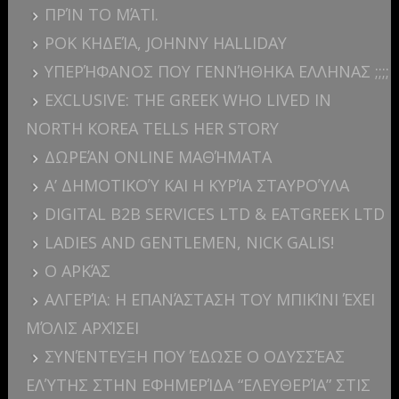
ΠΡΊΝ ΤΟ ΜΆΤΙ.
ΡΟΚ ΚΗΔΕΊΑ, JOHNNY HALLIDAY
ΥΠΕΡΉΦΑΝΟΣ ΠΟΥ ΓΕΝΝΉΘΗΚΑ ΕΛΛΗΝΑΣ ;;;;
EXCLUSIVE: THE GREEK WHO LIVED IN
NORTH KOREA TELLS HER STORY
ΔΩΡΕΆΝ ONLINE ΜΑΘΉΜΑΤΑ
Α’ ΔΗΜΟΤΙΚΟΎ ΚΑΙ Η ΚΥΡΊΑ ΣΤΑΥΡΟΎΛΑ
DIGITAL B2B SERVICES LTD & EATGREEK LTD
LADIES AND GENTLEMEN, NICK GALIS!
Ο ΑΡΚΆΣ
ΑΛΓΕΡΊΑ: H ΕΠΑΝΆΣΤΑΣΗ ΤΟΥ ΜΠΙΚΊΝΙ ΈΧΕΙ
ΜΌΛΙΣ ΑΡΧΊΣΕΙ
ΣΥΝΈΝΤΕΥΞΗ ΠΟΥ ΈΔΩΣΕ Ο ΟΔΥΣΣΈΑΣ
ΕΛΎΤΗΣ ΣΤΗΝ ΕΦΗΜΕΡΊΔΑ “ΕΛΕΥΘΕΡΊΑ” ΣΤΙΣ