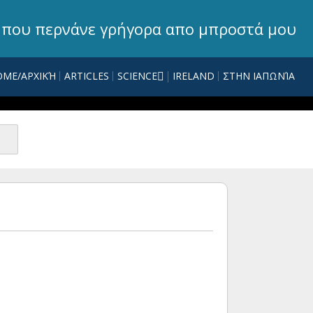
 που περνάνε γρήγορα απο μπροστά μου
OME/ΑΡΧΙΚΉ
ARTICLES
SCIENCE
IRELAND
ΣΤΗΝ ΙΑΠΩΝΊΑ
MATHS
BIOGRAPHIES
OTHER