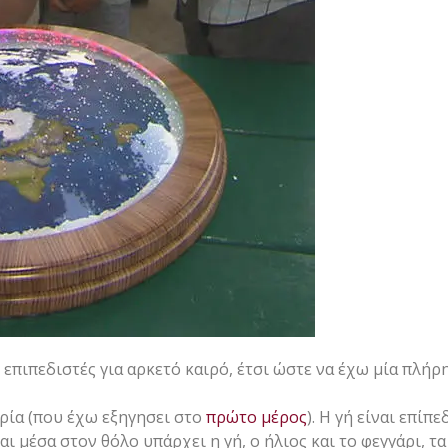
 επιπεδιστές για αρκετό καιρό, έτσι ώστε να έχω μία πλήρ
ρία (που έχω εξηγησει στο
πρώτο μέρος
). Η γή είναι επίπ
ι μέσα στον θόλο υπάρχει η γή, ο ήλιος και το φεγγάρι, τα