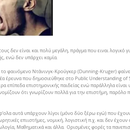
ους δεν είναι και πολύ μεγάλη, πράγμα που ειναι λογικό 
ς, ενώ δεν υπάρχει καμία.
ο φαινόμενο Ντάνινγκ-Κρούγκερ (Dunning-Kruger) φαίνετ
α έρευνα που δημοσιεύθηκε στο Public Understanding of Sc
ρα επίπεδα επιστημονικής παιδείας ενώ παράλληλα είναι υ
 νομίζουν ότι γνωρίζουν πολλά για την επιστήμη, παρόλο π
ρ’ολα αυτά υπάρχουν λίγοι (μόνο δύο ξέρω εγώ) που έχουν
ωρητικές επιιστήμες, νομική, λογιστική π.χ. και δεν έχου
ωλογία, Μαθηματικά και άλλα. Ορισμένες φορές τα πανεπισ