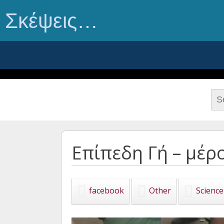
Σκέψεις…
Sea
for:
Επίπεδη Γή – μέρ
facebook
Other
Science