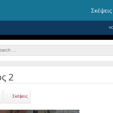
Σκέψεις
H
rch
ος 2
Σκέψεις