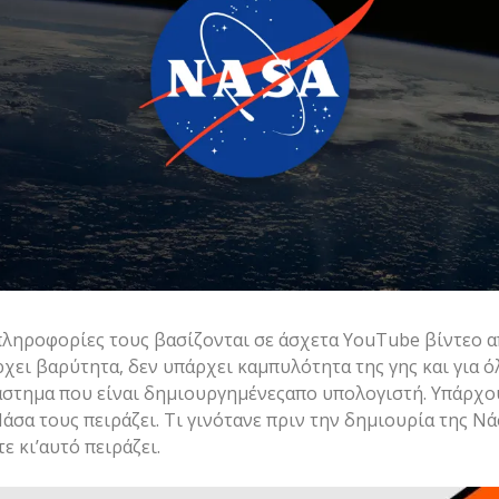
ι πληροφορίες τους βασίζονται σε άσχετα YouTube βίντεο
ει βαρύτητα, δεν υπάρχει καμπυλότητα της γης και για όλα
ιάστημα που είναι δημιουργημένεςαπο υπολογιστή. Υπάρχο
σα τους πειράζει. Τι γινότανε πριν την δημιουρία της Νά
 κι’αυτό πειράζει.