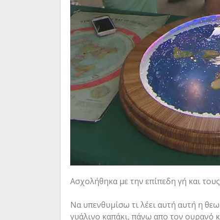
Ασχολήθηκα με την επίπεδη γή και τους
Να υπενθυμίσω τι λέει αυτή αυτή η θεω
γυάλινο καπάκι, πάνω απο τον ουρανό κα