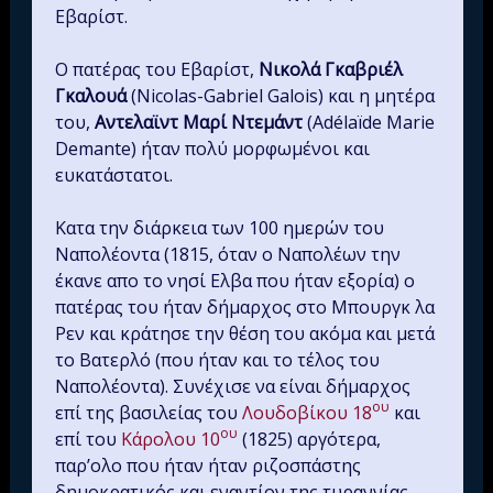
Εβαρίστ.
Ο πατέρας του Εβαρίστ,
Νικολά Γκαβριέλ
Γκαλουά
(Nicolas-Gabriel Galois) και η μητέρα
του,
Αντελαϊντ Μαρί Ντεμάντ
(Adélaïde Marie
Demante) ήταν πολύ μορφωμένοι και
ευκατάστατοι.
Κατα την διάρκεια των 100 ημερών του
Ναπολέοντα (1815, όταν ο Ναπολέων την
έκανε απο το νησί Ελβα που ήταν εξορία) ο
πατέρας του ήταν δήμαρχος στο Μπουργκ λα
Ρεν και κράτησε την θέση του ακόμα και μετά
το Βατερλό (που ήταν και το τέλος του
Ναπολέοντα). Συνέχισε να είναι δήμαρχος
ου
επί της βασιλείας του
Λουδοβίκου 18
και
ου
επί του
Κάρολου 10
(1825) αργότερα,
παρ’ολο που ήταν ήταν ριζοσπάστης
δημοκρατικός και εναντίον της τυραννίας.