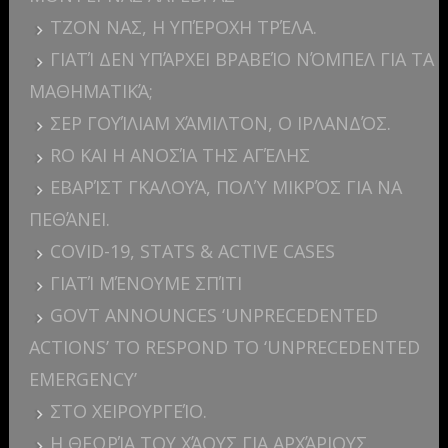
ΤΖΟΝ ΝΑΣ, Η ΥΠΈΡΟΧΗ ΤΡΈΛΑ.
ΓΙΑΤΊ ΔΕΝ ΥΠΆΡΧΕΙ ΒΡΑΒΕΊΟ ΝΌΜΠΕΛ ΓΙΑ ΤΑ
ΜΑΘΗΜΑΤΙΚΆ;
ΣΕΡ ΓΟΥΊΛΙΑΜ ΧΆΜΙΛΤΟΝ, Ο ΙΡΛΑΝΔΌΣ.
RO ΚΑΙ Η ΑΝΟΣΊΑ ΤΗΣ ΑΓΈΛΗΣ
ΕΒΑΡΊΣΤ ΓΚΑΛΟΥΆ, ΠΟΛΎ ΜΙΚΡΌΣ ΓΙΑ ΝΑ
ΠΕΘΆΝΕΙ.
COVID-19, STATS & ACTIVE CASES
ΓΙΑΤΊ ΜΈΝΟΥΜΕ ΣΠΊΤΙ
GOVT ANNOUNCES ‘UNPRECEDENTED
ACTIONS’ TO RESPOND TO ‘UNPRECEDENTED
EMERGENCY’
ΣΤΟ ΧΕΙΡΟΥΡΓΕΊΟ.
Η ΘΕΩΡΊΑ ΤΟΥ ΧΆΟΥΣ ΓΙΑ ΑΡΧΆΡΙΟΥΣ.