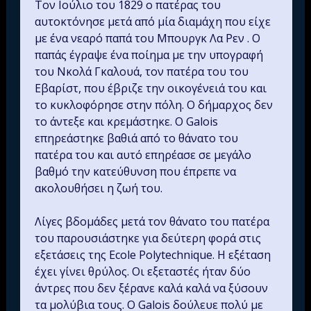
Τον Ιούλιο του 1829 ο πατέρας του
αυτοκτόνησε μετά από μία διαμάχη που είχε
με ένα νεαρό παπά του Μπουργκ Λα Ρεν . Ο
παπάς έγραψε ένα ποίημα με την υπογραφή
του Νκολά Γκαλουά, τον πατέρα του του
Εβαρίστ, που έβριζε την οικογένειά του και
το κυκλοφόρησε στην πόλη. Ο δήμαρχος δεν
το άντεξε και κρεμάστηκε. Ο Galois
επηρεάστηκε βαθιά από το θάνατο του
πατέρα του και αυτό επηρέασε σε μεγάλο
βαθμό την κατεύθυνση που έπρεπε να
ακολουθήσει η ζωή του.
Λίγες βδομάδες μετά τον θάνατο του πατέρα
του παρουσιάστηκε για δεύτερη φορά στις
εξετάσεις της Ecole Polytechnique. Η εξέταση
έχει γίνει θρύλος. Oι εξεταστές ήταν δύο
άντρες που δεν ξέρανε καλά καλά να ξύσουν
τα μολύβια τους. Ο Galois δούλευε πολύ με