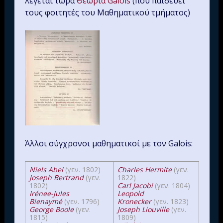
λέγεται τώρα
Θεωρία Galois
(που παιδεύει
τους φοιτητές του Μαθηματικού τμήματος)
Άλλοι σύγχρονοι μαθηματικοί με τον Galois:
Niels Abel
(γεν. 1802)
Charles Hermite
(γεν.
Joseph Bertrand
(γεν.
1822)
1802)
Carl Jacobi
(γεν. 1804)
Irénee-Jules
Leopold
Bienaymé
(γεν. 1796)
Kronecker
(γεν. 1823)
George Boole
(γεν.
Joseph Liouville
(γεν.
1815)
1809)