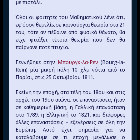
με πιστόλι.
Όλοι οι φοιτητές του Μαθηματικού λένε ότι,
εφ’όσον θεμελίωσε καινούργια θεωρία στα 21
του, τότε αν πέθαινε από φυσικό θάνατο, θα
είχε φτιάξει τέτοια θεωρία που δεν θα
παίρνανε ποτέ πτυχίο.
Γεννήθηκε στην
Μπουργκ-λα-Ρεν
(Bourg-la-
Rein) μία μικρή πόλη 10 χλμ νότια από το
Παρίσι, στις 25 Οκτωβρίου 1811.
Εκείνη την εποχή, στα τέλη του 18ου και στις
αρχές του 19ου αιώνα, οι επαναστάσεις ήταν
σε καθημερινή βάση, η Γαλλική επανάσταση
στο 1789, η Ελληνική το 1821, και διάφορες
άλλες επαναστάσεις – εξεγέρσεις σε όλη την
Ευρώπη. Αυτό έχει σημασία για να
καταλάβουμε σε τι εποχή μεγάλωσε ο