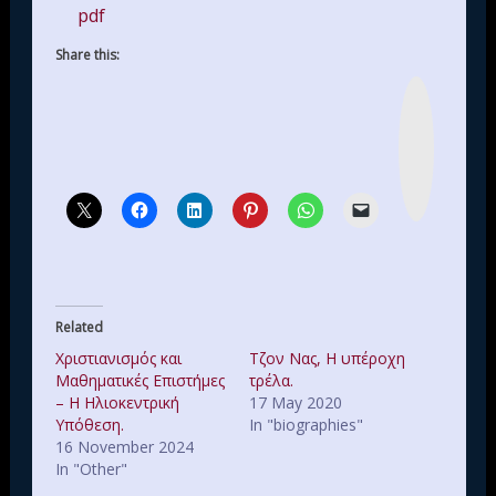
pdf
Share this:
I
n
s
t
a
g
r
a
m
Related
Χριστιανισμός και
Τζον Νας, Η υπέροχη
Μαθηματικές Επιστήμες
τρέλα.
– Η Ηλιοκεντρική
17 May 2020
Υπόθεση.
In "biographies"
16 November 2024
In "Other"