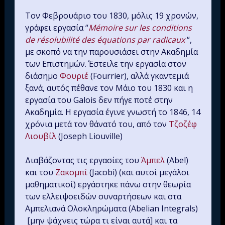
Τον Φεβρουάριο του 1830, μόλις 19 χρονών,
γράφει εργασία “
Mémoire sur les conditions
de résolubilité des équations par radicaux
“,
με σκοπό να την παρουσιάσει στην Ακαδημία
των Επιστημών. Έστειλε την εργασία στον
διάσημο
Φουριέ
(Fourrier), αλλά γκαντεμιά
ξανά, αυτός πέθανε τον Μάιο του 1830 και η
εργασία του Galois δεν πήγε ποτέ στην
Ακαδημία. Η εργασία έγινε γνωστή το 1846, 14
χρόνια μετά τον θάνατό του, από τον
Τζοζέφ
Λιουβίλ
(Joseph Liouville)
Διαβάζοντας τις εργασίες του
Άμπελ
(Abel)
και του
Ζακομπί
(Jacobi) (και αυτοί μεγάλοι
μαθηματικοί) εργάστηκε πάνω στην θεωρία
των ελλειψοειδών συναρτήσεων και στα
Αμπελιανά Ολοκληρώματα (Abelian Integrals)
[μην ψάχνεις τώρα τι είναι αυτά] και τα