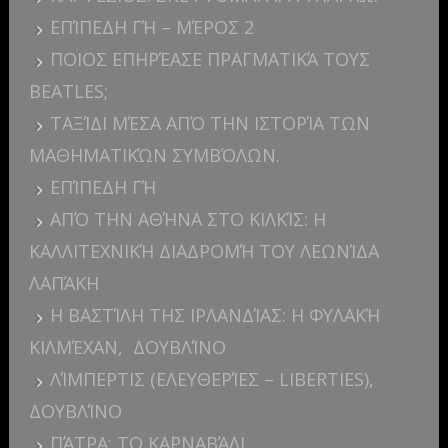
ΕΠΊΠΕΔΗ ΓΉ – ΜΈΡΟΣ 2
ΠΟΙΟΣ ΕΠΗΡΈΑΣΕ ΠΡΑΓΜΑΤΙΚΆ ΤΟΥΣ
BEATLES;
ΤΑΞΊΔΙ ΜΈΣΑ ΑΠΌ ΤΗΝ ΙΣΤΟΡΊΑ ΤΩΝ
ΜΑΘΗΜΑΤΙΚΏΝ ΣΥΜΒΌΛΩΝ.
ΕΠΊΠΕΔΗ ΓΉ
ΑΠΌ ΤΗΝ ΑΘΉΝΑ ΣΤΟ ΚΙΛΚΊΣ: Η
ΚΑΛΛΙΤΕΧΝΙΚΉ ΔΙΑΔΡΟΜΉ ΤΟΥ ΛΕΩΝΊΔΑ
ΛΑΠΆΚΗ
Η ΒΑΣΤΊΛΗ ΤΗΣ ΙΡΛΑΝΔΊΑΣ: Η ΦΥΛΑΚΉ
ΚΙΛΜΈΧΑΝ, ΔΟΥΒΛΊΝΟ
ΛΊΜΠΕΡΤΙΣ (ΕΛΕΥΘΕΡΊΕΣ – LIBERTIES),
ΔΟΥΒΛΊΝΟ
ΠΆΤΡΑ: ΤΟ ΚΑΡΝΑΒΆΛΙ.