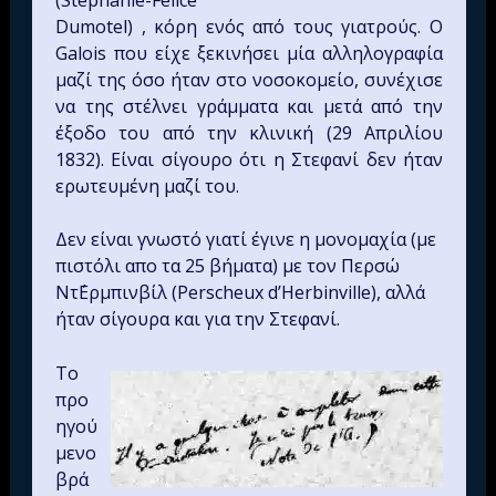
Dumotel) , κόρη ενός από τους γιατρούς. Ο
Galois που είχε ξεκινήσει μία αλληλογραφία
μαζί της όσο ήταν στο νοσοκομείο, συνέχισε
να της στέλνει γράμματα και μετά από την
έξοδο του από την κλινική (29 Απριλίου
1832). Είναι σίγουρο ότι η Στεφανί δεν ήταν
ερωτευμένη μαζί του.
Δεν είναι γνωστό γιατί έγινε η μονομαχία (με
πιστόλι απο τα 25 βήματα) με τον Περσώ
Ντ΄Ερμπινβίλ (Perscheux d’Herbinville), αλλά
ήταν σίγουρα και για την Στεφανί.
Το
προ
ηγού
μενο
βρά