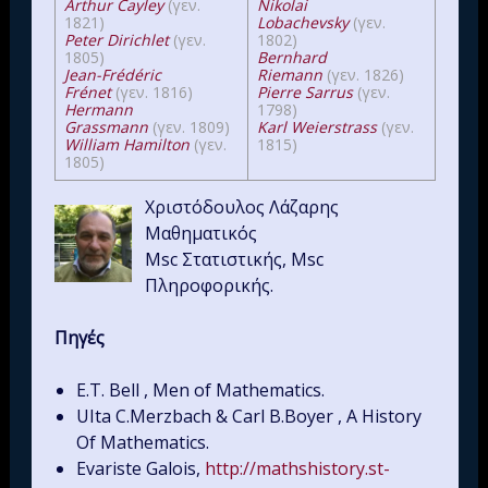
Arthur Cayley
(γεν.
Nikolai
1821)
Lobachevsky
(γεν.
Peter Dirichlet
(γεν.
1802)
1805)
Bernhard
Jean-Frédéric
Riemann
(γεν. 1826)
Frénet
(γεν. 1816)
Pierre Sarrus
(γεν.
Hermann
1798)
Grassmann
(γεν. 1809)
Karl Weierstrass
(γεν.
William Hamilton
(γεν.
1815)
1805)
Χριστόδουλος Λάζαρης
Μαθηματικός
Msc Στατιστικής, Msc
Πληροφορικής.
Πηγές
E.T. Bell , Men of Mathematics.
UIta C.Merzbach & Carl B.Boyer , A History
Of Mathematics.
Evariste Galois,
http://mathshistory.st-