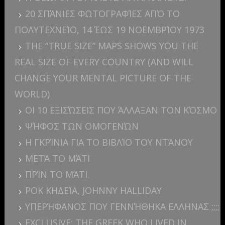
20 ΣΠΆΝΙΕΣ ΦΩΤΟΓΡΑΦΊΕΣ ΑΠΌ ΤΟ
ΠΟΛΥΤΕΧΝΕΊΟ, 14 ΈΩΣ 19 ΝΟΕΜΒΡΊΟΥ 1973
THE “TRUE SIZE” MAPS SHOWS YOU THE
REAL SIZE OF EVERY COUNTRY (AND WILL
CHANGE YOUR MENTAL PICTURE OF THE
WORLD)
ΟΙ 10 ΕΞΙΣΏΣΕΙΣ ΠΟΥ ΆΛΛΑΞΑΝ ΤΟΝ ΚΌΣΜΟ
ΨΉΦΟΣ ΤΩΝ ΟΜΟΓΕΝΏΝ
Η ΓΚΡΊΝΙΑ ΓΙΑ ΤΟ ΒΙΒΛΊΟ ΤΟΥ ΝΤΆΝΟΥ
ΜΕΤΆ ΤΟ ΜΆΤΙ
ΠΡΊΝ ΤΟ ΜΆΤΙ.
ΡΟΚ ΚΗΔΕΊΑ, JOHNNY HALLIDAY
ΥΠΕΡΉΦΑΝΟΣ ΠΟΥ ΓΕΝΝΉΘΗΚΑ ΕΛΛΗΝΑΣ ;;;;
EXCLUSIVE: THE GREEK WHO LIVED IN