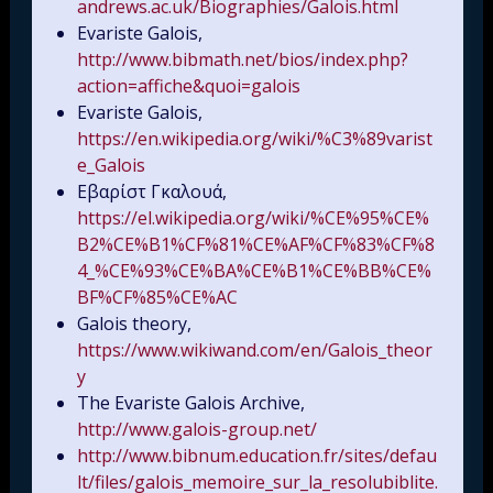
andrews.ac.uk/Biographies/Galois.html
Evariste Galois,
http://www.bibmath.net/bios/index.php?
action=affiche&quoi=galois
Evariste Galois,
https://en.wikipedia.org/wiki/%C3%89varist
e_Galois
Εβαρίστ Γκαλουά,
https://el.wikipedia.org/wiki/%CE%95%CE%
B2%CE%B1%CF%81%CE%AF%CF%83%CF%8
4_%CE%93%CE%BA%CE%B1%CE%BB%CE%
BF%CF%85%CE%AC
Galois theory,
https://www.wikiwand.com/en/Galois_theor
y
The Evariste Galois Archive,
http://www.galois-group.net/
http://www.bibnum.education.fr/sites/defau
lt/files/galois_memoire_sur_la_resolubiblite.