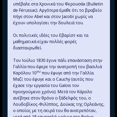
υπέβαλε στα Χρονικά του Φερουσάκ (Bulletin
de Férussac). Aργότερα έμαθε ότι το βραβείο
πήγε στον Abel και στον Jacobi χωρίς να
έχουν υπολογίσει την δουλειά του.
Οι πολιτικές ιδέες του Εβαρίστ και τα
μαθηματικά είχαν πολλές φορές
διασταυρωθεί.
Τον Ιούλιο 1830 έγινε πάλι επανάσταση στην
Γαλλία που έφερε την ανατροπή του βασιλιά
ου
Καρόλου 10
που έφυγε από την Γαλλία.
Μαζί του έφυγε και ο Cauchy (αυτός που
έχασε την εργασία του Galois τον
προηγούμενο χρόνο). Μετά τον Κάρολο
ανέβηκε στον θρόνο ο ξάδελφός του, ο
Λουδοβίκος-Φιλίππος, Δούκας της Ορλεάνης,
ο οποίος με τη σειρά του θα ανατρεπόταν,
μετά από 18 επισφαλή χρόνια στο θρόνο.