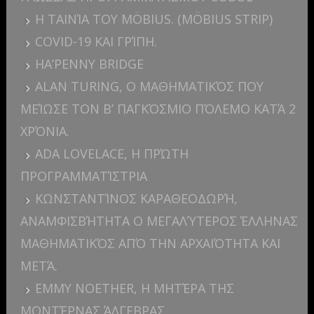
Η ΤΑΙΝΊΑ ΤΟΥ MÖBIUS. (MÖBIUS STRIP)
COVID-19 ΚΑΙ ΓΡΊΠΗ.
HA’PENNY BRIDGE
ALAN TURING, Ο ΜΑΘΗΜΑΤΙΚΌΣ ΠΟΥ
ΜΕΊΩΣΕ ΤΟΝ Β’ ΠΑΓΚΌΣΜΙΟ ΠΌΛΕΜΟ ΚΑΤΆ 2
ΧΡΌΝΙΑ.
ADA LOVELACE, Η ΠΡΏΤΗ
ΠΡΟΓΡΑΜΜΑΤΊΣΤΡΙΑ
ΚΩΝΣΤΑΝΤΊΝΟΣ ΚΑΡΑΘΕΟΔΩΡΉ,
ΑΝΑΜΦΙΣΒΉΤΗΤΑ Ο ΜΕΓΑΛΎΤΕΡΟΣ ΈΛΛΗΝΑΣ
ΜΑΘΗΜΑΤΙΚΌΣ ΑΠΌ ΤΗΝ ΑΡΧΑΙΌΤΗΤΑ ΚΑΙ
ΜΕΤΆ.
EMMY NOETHER, Η ΜΗΤΈΡΑ ΤΗΣ
ΜΟΝΤΈΡΝΑΣ ΆΛΓΕΒΡΑΣ