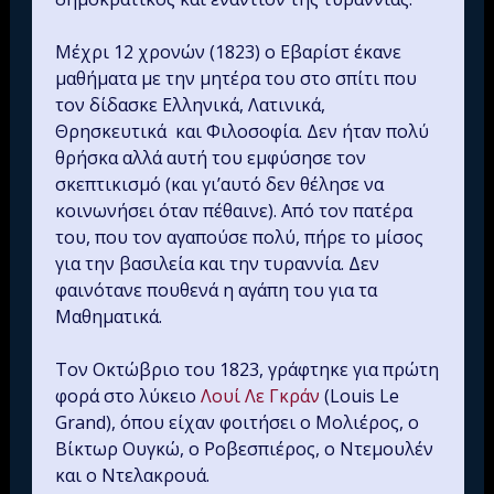
Μέχρι 12 χρονών (1823) ο Εβαρίστ έκανε
μαθήματα με την μητέρα του στο σπίτι που
τον δίδασκε Ελληνικά, Λατινικά,
Θρησκευτικά και Φιλοσοφία. Δεν ήταν πολύ
θρήσκα αλλά αυτή του εμφύσησε τον
σκεπτικισμό (και γι’αυτό δεν θέλησε να
κοινωνήσει όταν πέθαινε). Από τον πατέρα
του, που τον αγαπούσε πολύ, πήρε το μίσος
για την βασιλεία και την τυραννία. Δεν
φαινότανε πουθενά η αγάπη του για τα
Μαθηματικά.
Τον Οκτώβριο του 1823, γράφτηκε για πρώτη
φορά στο λύκειο
Λουί Λε Γκράν
(Louis Le
Grand), όπου είχαν φοιτήσει ο Μολιέρος, ο
Βίκτωρ Ουγκώ, ο Ροβεσπιέρος, ο Ντεμουλέν
και ο Ντελακρουά.