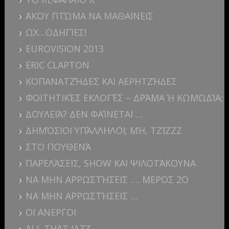
ΑΚΟΥ ΠΤΏΜΑ ΝΑ ΜΑΘΑΙΝΕΙΣ
ΩΧ…ΟΔΗΓΊΕΣ!
EUROVISION 2013
ERIC CLAPTON
ΚΟΠΑΝΑΤΖΉΔΕΣ ΚΑΙ ΑΕΡΗΤΖΉΔΕΣ
ΦΟΙΤΗΤΙΚΈΣ ΕΚΛΟΓΈΣ – ΔΡΆΜΑ Ή ΚΩΜΩΔΊΑ;
ΔΟΥΛΕΙΆ? ΔΕΝ ΦΑΊΝΕΤΑΙ …
ΔΗΜΌΣΙΟΙ ΥΠΆΛΛΗΛΟΙ; ΜΉ, ΤΖΊΖΖΖ
ΣΤΟ ΠΟΥΘΕΝΆ
ΠΑΡΕΛΆΣΕΙΣ, SHOW ΚΑΙ ΨΙΛΟΤΆΚΟΥΝΑ
ΝΑ ΜΗΝ ΑΡΡΩΣΤΉΣΕΙΣ …. ΜΕΡΟΣ 2Ο
ΝΑ ΜΗΝ ΑΡΡΩΣΤΉΣΕΙΣ …
ΟΙ ΑΝΕΡΓΟΙ
ALL THAT JAZZ