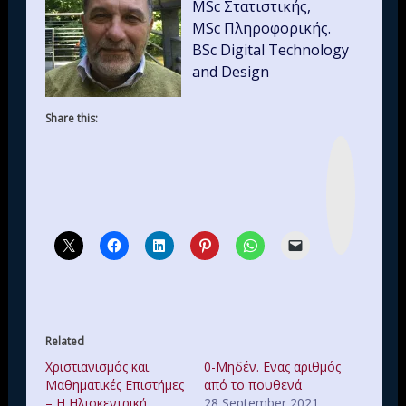
MSc Στατιστικής,
MSc Πληροφορικής.
BSc Digital Technology
and Design
Share this:
I
n
s
t
a
g
r
a
m
Related
Χριστιανισμός και
0-Μηδέν. Ενας αριθμός
Μαθηματικές Επιστήμες
από το πουθενά
– Η Ηλιοκεντρική
28 September 2021