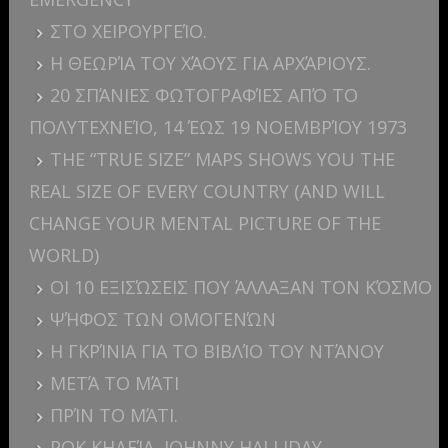
ΣΤΟ ΧΕΙΡΟΥΡΓΕΊΟ.
Η ΘΕΩΡΊΑ ΤΟΥ ΧΆΟΥΣ ΓΙΑ ΑΡΧΆΡΙΟΥΣ.
20 ΣΠΆΝΙΕΣ ΦΩΤΟΓΡΑΦΊΕΣ ΑΠΌ ΤΟ
ΠΟΛΥΤΕΧΝΕΊΟ, 14 ΈΩΣ 19 ΝΟΕΜΒΡΊΟΥ 1973
THE “TRUE SIZE” MAPS SHOWS YOU THE
REAL SIZE OF EVERY COUNTRY (AND WILL
CHANGE YOUR MENTAL PICTURE OF THE
WORLD)
ΟΙ 10 ΕΞΙΣΏΣΕΙΣ ΠΟΥ ΆΛΛΑΞΑΝ ΤΟΝ ΚΌΣΜΟ
ΨΉΦΟΣ ΤΩΝ ΟΜΟΓΕΝΏΝ
Η ΓΚΡΊΝΙΑ ΓΙΑ ΤΟ ΒΙΒΛΊΟ ΤΟΥ ΝΤΆΝΟΥ
ΜΕΤΆ ΤΟ ΜΆΤΙ
ΠΡΊΝ ΤΟ ΜΆΤΙ.
ΡΟΚ ΚΗΔΕΊΑ, JOHNNY HALLIDAY