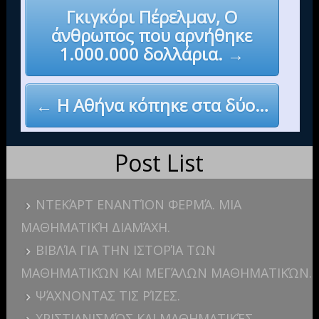
Post
Γκιγκόρι Πέρελμαν, Ο
navigation
άνθρωπος που αρνήθηκε
1.000.000 δολλάρια. →
← Η Αθήνα κόπηκε στα δύο…
Post List
ΝΤΕΚΆΡΤ ΕΝΑΝΤΊΟΝ ΦΕΡΜΆ. ΜΙΑ
ΜΑΘΗΜΑΤΙΚΉ ΔΙΑΜΆΧΗ.
ΒΙΒΛΊΑ ΓΙΑ ΤΗΝ ΙΣΤΟΡΊΑ ΤΩΝ
ΜΑΘΗΜΑΤΙΚΏΝ ΚΑΙ ΜΕΓΆΛΩΝ ΜΑΘΗΜΑΤΙΚΏΝ.
ΨΆΧΝΟΝΤΑΣ ΤΙΣ ΡΊΖΕΣ.
ΧΡΙΣΤΙΑΝΙΣΜΌΣ ΚΑΙ ΜΑΘΗΜΑΤΙΚΈΣ