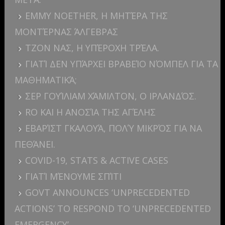
EMMY NOETHER, Η ΜΗΤΈΡΑ ΤΗΣ
ΜΟΝΤΈΡΝΑΣ ΆΛΓΕΒΡΑΣ
ΤΖΟΝ ΝΑΣ, Η ΥΠΈΡΟΧΗ ΤΡΈΛΑ.
ΓΙΑΤΊ ΔΕΝ ΥΠΆΡΧΕΙ ΒΡΑΒΕΊΟ ΝΌΜΠΕΛ ΓΙΑ ΤΑ
ΜΑΘΗΜΑΤΙΚΆ;
ΣΕΡ ΓΟΥΊΛΙΑΜ ΧΆΜΙΛΤΟΝ, Ο ΙΡΛΑΝΔΌΣ.
RO ΚΑΙ Η ΑΝΟΣΊΑ ΤΗΣ ΑΓΈΛΗΣ
ΕΒΑΡΊΣΤ ΓΚΑΛΟΥΆ, ΠΟΛΎ ΜΙΚΡΌΣ ΓΙΑ ΝΑ
ΠΕΘΆΝΕΙ.
COVID-19, STATS & ACTIVE CASES
ΓΙΑΤΊ ΜΈΝΟΥΜΕ ΣΠΊΤΙ
GOVT ANNOUNCES ‘UNPRECEDENTED
ACTIONS’ TO RESPOND TO ‘UNPRECEDENTED
EMERGENCY’