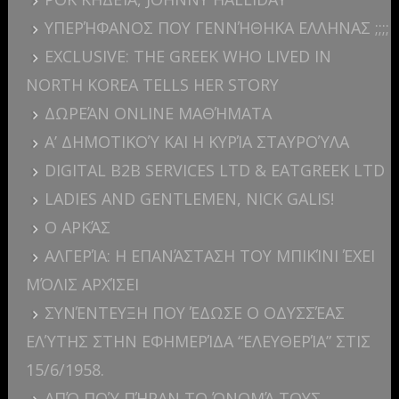
ΥΠΕΡΉΦΑΝΟΣ ΠΟΥ ΓΕΝΝΉΘΗΚΑ ΕΛΛΗΝΑΣ ;;;;
EXCLUSIVE: THE GREEK WHO LIVED IN
NORTH KOREA TELLS HER STORY
ΔΩΡΕΆΝ ONLINE ΜΑΘΉΜΑΤΑ
Α’ ΔΗΜΟΤΙΚΟΎ ΚΑΙ Η ΚΥΡΊΑ ΣΤΑΥΡΟΎΛΑ
DIGITAL B2B SERVICES LTD & EATGREEK LTD
LADIES AND GENTLEMEN, NICK GALIS!
Ο ΑΡΚΆΣ
ΑΛΓΕΡΊΑ: H ΕΠΑΝΆΣΤΑΣΗ ΤΟΥ ΜΠΙΚΊΝΙ ΈΧΕΙ
ΜΌΛΙΣ ΑΡΧΊΣΕΙ
ΣΥΝΈΝΤΕΥΞΗ ΠΟΥ ΈΔΩΣΕ Ο ΟΔΥΣΣΈΑΣ
ΕΛΎΤΗΣ ΣΤΗΝ ΕΦΗΜΕΡΊΔΑ “ΕΛΕΥΘΕΡΊΑ” ΣΤΙΣ
15/6/1958.
ΑΠΌ ΠΟΎ ΠΉΡΑΝ ΤΟ ΌΝΟΜΆ ΤΟΥΣ