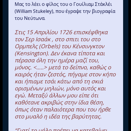
Μας το λέει ο φίλος του ο Γουίλιαμ Στάκλέι
(William Stukeley), που έγραψε την βιογραφία
του Νεύτωνα.
Στις 15 Απριλίου 1726 επισκέφθηκα
τον Σερ Ισαάκ , στο σπιτι του στο
Ορμπελς (Orbels) του Κένσινγκτον
(Kensington). Δεν έκανα τίποτα και
πέρασα όλη την ημέρα μαζί του,
μόνος. <…..> μετά το δείπνο, καθώς ο
καιρός ήταν ζεστός, πήγαμε στον κήπο
και ήπιαμε τσάι κάτω από τη σκιά
ορισμένων μηλιών, μόνο αυτός και
εγώ. Μεταξύ άλλων μου είπε ότι
καθότανε ακριβώς στην ίδια θέση,
όπως όταν παλαιότερα που του ήρθε
στο μυαλό η ιδέα της βαρύτητας.
“Γιατί το μήλο πρέπει να κατεβαίνει