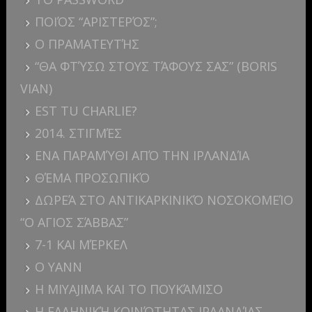
ΠΟΙΌΣ “ΑΡΙΣΤΕΡΌΣ”;
Ο ΠΡΑΜΑΤΕΥΤΉΣ
“ΘΑ ΦΤΎΣΩ ΣΤΟΥΣ ΤΆΦΟΥΣ ΣΑΣ” (BORIS
VIAN)
EST TU CHARLIE?
2014. ΣΤΙΓΜΈΣ
ΕΝΑ ΠΑΡΑΜΎΘΙ ΑΠΌ ΤΗΝ ΙΡΛΑΝΔΊΑ
ΘΈΜΑ ΠΡΟΣΩΠΙΚΌ
ΔΩΡΕΆ ΣΤΟ ΑΝΤΙΚΑΡΚΙΝΙΚΌ ΝΟΣΟΚΟΜΕΊΟ
“Ο ΑΓΙΟΣ ΣΆΒΒΑΣ”
7-1 ΚΑΙ ΜΈΡΚΕΛ
Ο YANN
Η MIYAJIMA ΚΑΙ ΤΟ ΠΟΥΚΆΜΙΣΟ
Η ΕΛΛΗΝΙΚΉ ΚΟΙΝΌΤΗΤΑΣ ΙΡΛΑΝΔΊΑΣ