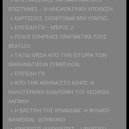
ΕΠΙΣΤΉΜΕΣ – Η ΗΛΙΟΚΕΝΤΡΙΚΉ ΥΠΌΘΕΣΗ.
ΚΑΡΤΈΣΙΟΣ. ΣΚΈΦΤΟΜΑΙ ΆΡΑ ΥΠΆΡΧΩ.
ΕΠΊΠΕΔΗ ΓΉ – ΜΈΡΟΣ 2
ΠΟΙΟΣ ΕΠΗΡΈΑΣΕ ΠΡΑΓΜΑΤΙΚΆ ΤΟΥΣ
BEATLES;
ΤΑΞΊΔΙ ΜΈΣΑ ΑΠΌ ΤΗΝ ΙΣΤΟΡΊΑ ΤΩΝ
ΜΑΘΗΜΑΤΙΚΏΝ ΣΥΜΒΌΛΩΝ.
ΕΠΊΠΕΔΗ ΓΉ
ΑΠΌ ΤΗΝ ΑΘΉΝΑ ΣΤΟ ΚΙΛΚΊΣ: Η
ΚΑΛΛΙΤΕΧΝΙΚΉ ΔΙΑΔΡΟΜΉ ΤΟΥ ΛΕΩΝΊΔΑ
ΛΑΠΆΚΗ
Η ΒΑΣΤΊΛΗ ΤΗΣ ΙΡΛΑΝΔΊΑΣ: Η ΦΥΛΑΚΉ
ΚΙΛΜΈΧΑΝ, ΔΟΥΒΛΊΝΟ
ΛΊΜΠΕΡΤΙΣ (ΕΛΕΥΘΕΡΊΕΣ – LIBERTIES),