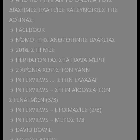
ΔΙΆΣΗΜΕΣ ΠΛΑΤΕΊΕΣ ΚΑΙ ΣΥΝΟΙΚΊΕΣ ΤΗΣ
ΑΘΉΝΑΣ;
FACEBOOK
ΝΌΜΟΙ ΤΗΣ ΑΝΘΡΏΠΙΝΗΣ ΒΛΑΚΕΊΑΣ
2016. ΣΤΙΓΜΈΣ
ΠΕΡΠΑΤΏΝΤΑΣ ΣΤΑ ΠΑΛΙΆ ΜΈΡΗ
2 ΧΡΌΝΙΑ ΧΩΡΊΣ ΤΟΝ YANN
INTERVIEWS …. ΣΤΗΝ ΕΛΛΆΔΑ!
INTERVIEWS – ΣΤΗΝ ΑΊΘΟΥΣΑ ΤΩΝ
ΣΤΕΝΑΓΜΏΝ (3/3)
INTERVIEWS – ΕΤΟΙΜΑΣΊΕΣ (2/3)
INTERVIEWS – ΜΈΡΟΣ 1/3
DAVID BOWIE
ΤΟ PASSWORD