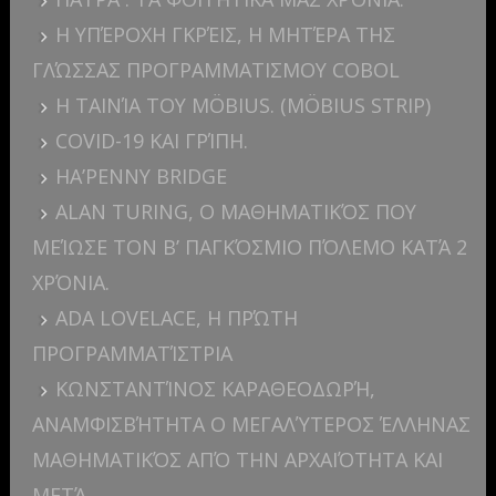
Η ΥΠΈΡΟΧΗ ΓΚΡΈΙΣ, Η ΜΗΤΈΡΑ ΤΗΣ
ΓΛΏΣΣΑΣ ΠΡΟΓΡΑΜΜΑΤΙΣΜΟΥ COBOL
Η ΤΑΙΝΊΑ ΤΟΥ MÖBIUS. (MÖBIUS STRIP)
COVID-19 ΚΑΙ ΓΡΊΠΗ.
HA’PENNY BRIDGE
ALAN TURING, Ο ΜΑΘΗΜΑΤΙΚΌΣ ΠΟΥ
ΜΕΊΩΣΕ ΤΟΝ Β’ ΠΑΓΚΌΣΜΙΟ ΠΌΛΕΜΟ ΚΑΤΆ 2
ΧΡΌΝΙΑ.
ADA LOVELACE, Η ΠΡΏΤΗ
ΠΡΟΓΡΑΜΜΑΤΊΣΤΡΙΑ
ΚΩΝΣΤΑΝΤΊΝΟΣ ΚΑΡΑΘΕΟΔΩΡΉ,
ΑΝΑΜΦΙΣΒΉΤΗΤΑ Ο ΜΕΓΑΛΎΤΕΡΟΣ ΈΛΛΗΝΑΣ
ΜΑΘΗΜΑΤΙΚΌΣ ΑΠΌ ΤΗΝ ΑΡΧΑΙΌΤΗΤΑ ΚΑΙ
ΜΕΤΆ.