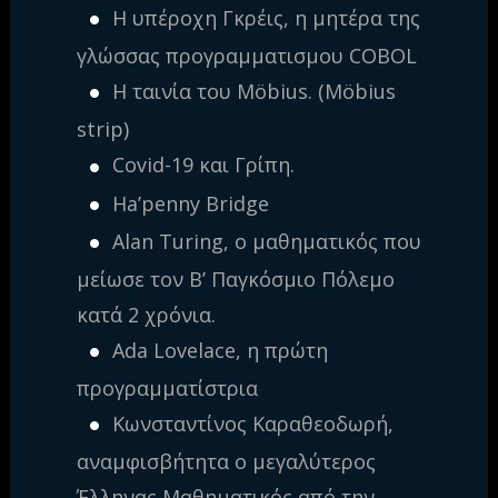
Η υπέροχη Γκρέις, η μητέρα της
γλώσσας προγραμματισμου COBOL
Η ταινία του Möbius. (Möbius
strip)
Covid-19 και Γρίπη.
Ha’penny Bridge
Alan Turing, ο μαθηματικός που
μείωσε τον Β’ Παγκόσμιο Πόλεμο
κατά 2 χρόνια.
Ada Lovelace, η πρώτη
προγραμματίστρια
Κωνσταντίνος Καραθεοδωρή,
αναμφισβήτητα ο μεγαλύτερος
Έλληνας Μαθηματικός από την