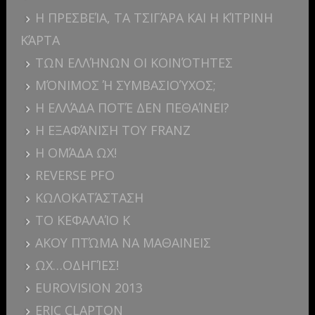
Η ΠΡΕΣΒΕΊΑ, ΤΑ ΤΣΙΓΆΡΑ ΚΑΙ Η ΚΊΤΡΙΝΗ
ΚΆΡΤΑ
ΤΩΝ ΕΛΛΉΝΩΝ ΟΙ ΚΟΙΝΌΤΗΤΕΣ
ΜΌΝΙΜΟΣ Ή ΣΥΜΒΑΣΙΟΎΧΟΣ;
Η ΕΛΛΆΔΑ ΠΟΤΈ ΔΕΝ ΠΕΘΑΊΝΕΙ?
Η ΕΞΑΦΆΝΙΣΗ ΤΟΥ FRANZ
Η ΟΜΆΔΑ ΩΧ!
REVERSE PFO
ΚΩΛΟΚΑΤΆΣΤΑΣΗ
ΤΟ ΚΕΦΑΛΑΊΟ Κ
ΑΚΟΥ ΠΤΏΜΑ ΝΑ ΜΑΘΑΙΝΕΙΣ
ΩΧ…ΟΔΗΓΊΕΣ!
EUROVISION 2013
ERIC CLAPTON