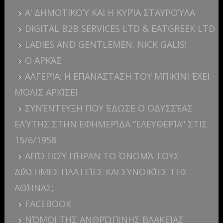
Α’ ΔΗΜΟΤΙΚΟΎ ΚΑΙ Η ΚΥΡΊΑ ΣΤΑΥΡΟΎΛΑ
DIGITAL B2B SERVICES LTD & EATGREEK LTD
LADIES AND GENTLEMEN, NICK GALIS!
Ο ΑΡΚΆΣ
ΑΛΓΕΡΊΑ: H ΕΠΑΝΆΣΤΑΣΗ ΤΟΥ ΜΠΙΚΊΝΙ ΈΧΕΙ
ΜΌΛΙΣ ΑΡΧΊΣΕΙ
ΣΥΝΈΝΤΕΥΞΗ ΠΟΥ ΈΔΩΣΕ Ο ΟΔΥΣΣΈΑΣ
ΕΛΎΤΗΣ ΣΤΗΝ ΕΦΗΜΕΡΊΔΑ “ΕΛΕΥΘΕΡΊΑ” ΣΤΙΣ
15/6/1958.
ΑΠΌ ΠΟΎ ΠΉΡΑΝ ΤΟ ΌΝΟΜΆ ΤΟΥΣ
ΔΙΆΣΗΜΕΣ ΠΛΑΤΕΊΕΣ ΚΑΙ ΣΥΝΟΙΚΊΕΣ ΤΗΣ
ΑΘΉΝΑΣ;
FACEBOOK
ΝΌΜΟΙ ΤΗΣ ΑΝΘΡΏΠΙΝΗΣ ΒΛΑΚΕΊΑΣ