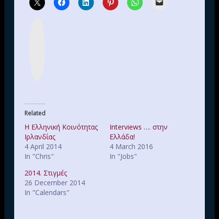
I
n
s
t
a
g
r
a
m
Related
Η Ελληνική Κοινότητας
Interviews …. στην
Ιρλανδίας
Ελλάδα!
4 April 2014
4 March 2016
In "Chris"
In "Jobs"
2014. Στιγμές
26 December 2014
In "Calendars"