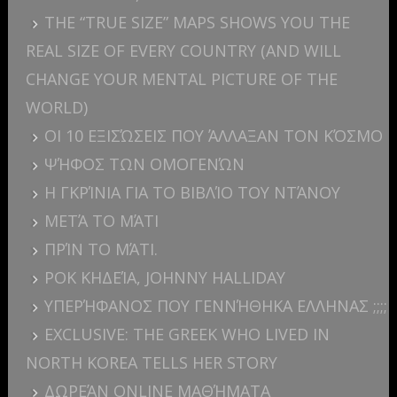
THE “TRUE SIZE” MAPS SHOWS YOU THE
REAL SIZE OF EVERY COUNTRY (AND WILL
CHANGE YOUR MENTAL PICTURE OF THE
WORLD)
ΟΙ 10 ΕΞΙΣΏΣΕΙΣ ΠΟΥ ΆΛΛΑΞΑΝ ΤΟΝ ΚΌΣΜΟ
ΨΉΦΟΣ ΤΩΝ ΟΜΟΓΕΝΏΝ
Η ΓΚΡΊΝΙΑ ΓΙΑ ΤΟ ΒΙΒΛΊΟ ΤΟΥ ΝΤΆΝΟΥ
ΜΕΤΆ ΤΟ ΜΆΤΙ
ΠΡΊΝ ΤΟ ΜΆΤΙ.
ΡΟΚ ΚΗΔΕΊΑ, JOHNNY HALLIDAY
ΥΠΕΡΉΦΑΝΟΣ ΠΟΥ ΓΕΝΝΉΘΗΚΑ ΕΛΛΗΝΑΣ ;;;;
EXCLUSIVE: THE GREEK WHO LIVED IN
NORTH KOREA TELLS HER STORY
ΔΩΡΕΆΝ ONLINE ΜΑΘΉΜΑΤΑ