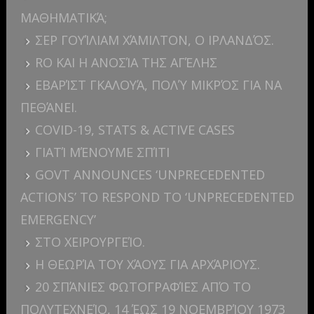
ΜΑΘΗΜΑΤΙΚΆ;
ΣΕΡ ΓΟΥΊΛΙΑΜ ΧΆΜΙΛΤΟΝ, Ο ΙΡΛΑΝΔΌΣ.
RO ΚΑΙ Η ΑΝΟΣΊΑ ΤΗΣ ΑΓΈΛΗΣ
ΕΒΑΡΊΣΤ ΓΚΑΛΟΥΆ, ΠΟΛΎ ΜΙΚΡΌΣ ΓΙΑ ΝΑ
ΠΕΘΆΝΕΙ.
COVID-19, STATS & ACTIVE CASES
ΓΙΑΤΊ ΜΈΝΟΥΜΕ ΣΠΊΤΙ
GOVT ANNOUNCES ‘UNPRECEDENTED
ACTIONS’ TO RESPOND TO ‘UNPRECEDENTED
EMERGENCY’
ΣΤΟ ΧΕΙΡΟΥΡΓΕΊΟ.
Η ΘΕΩΡΊΑ ΤΟΥ ΧΆΟΥΣ ΓΙΑ ΑΡΧΆΡΙΟΥΣ.
20 ΣΠΆΝΙΕΣ ΦΩΤΟΓΡΑΦΊΕΣ ΑΠΌ ΤΟ
ΠΟΛΥΤΕΧΝΕΊΟ, 14 ΈΩΣ 19 ΝΟΕΜΒΡΊΟΥ 1973