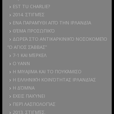
EST TU CHARLIE?
2014. ΣΤΙΓΜΈΣ
ΕΝΑ ΠΑΡΑΜΎΘΙ ΑΠΌ ΤΗΝ ΙΡΛΑΝΔΊΑ
ΘΈΜΑ ΠΡΟΣΩΠΙΚΌ
ΔΩΡΕΆ ΣΤΟ ΑΝΤΙΚΑΡΚΙΝΙΚΌ ΝΟΣΟΚΟΜΕΊΟ
“Ο ΑΓΙΟΣ ΣΆΒΒΑΣ”
7-1 ΚΑΙ ΜΈΡΚΕΛ
Ο YANN
Η MIYAJIMA ΚΑΙ ΤΟ ΠΟΥΚΆΜΙΣΟ
Η ΕΛΛΗΝΙΚΉ ΚΟΙΝΌΤΗΤΑΣ ΙΡΛΑΝΔΊΑΣ
Η ΔΌΜΝΑ
ΕΧΕΙΣ ΠΑΧΎΝΕΙ
ΠΕΡΊ ΛΑΣΠΟΛΟΓΊΑΣ
2013. ΣΤΙΓΜΈΣ.