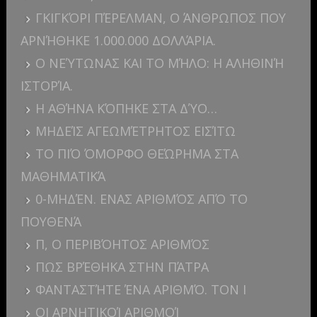
ΓΚΙΓΚΌΡΙ ΠΈΡΕΛΜΑΝ, Ο ΆΝΘΡΩΠΟΣ ΠΟΥ
ΑΡΝΉΘΗΚΕ 1.000.000 ΔΟΛΛΆΡΙΑ.
Ο ΝΕΎΤΩΝΑΣ ΚΑΙ ΤΟ ΜΉΛΟ: Η ΑΛΗΘΙΝΉ
ΙΣΤΟΡΊΑ.
Η ΑΘΉΝΑ ΚΌΠΗΚΕ ΣΤΑ ΔΎΟ…
ΜΗΔΕΊΣ ΑΓΕΩΜΈΤΡΗΤΟΣ ΕΙΣΊΤΩ
ΤΟ ΠΙΌ ΌΜΟΡΦΟ ΘΕΏΡΗΜΑ ΣΤΑ
ΜΑΘΗΜΑΤΙΚΆ
0-ΜΗΔΈΝ. ΕΝΑΣ ΑΡΙΘΜΌΣ ΑΠΌ ΤΟ
ΠΟΥΘΕΝΆ
Π, Ο ΠΕΡΙΒΌΗΤΟΣ ΑΡΙΘΜΌΣ
ΠΩΣ ΒΡΈΘΗΚΑ ΣΤΗΝ ΠΆΤΡΑ
ΦΑΝΤΑΣΤΉΤΕ ΈΝΑ ΑΡΙΘΜΌ. ΤΟΝ I
ΟΙ ΑΡΝΗΤΙΚΟΊ ΑΡΙΘΜΟΊ