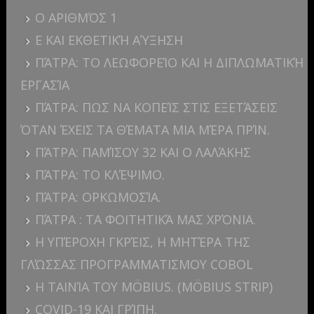
Ο ΑΡΙΘΜΌΣ 1
E ΚΑΙ ΕΚΘΕΤΙΚΉ ΑΎΞΗΣΗ
ΠΆΤΡΑ: ΤΟ ΛΕΩΦΟΡΕΊΟ ΚΑΙ Η ΔΙΠΛΩΜΑΤΙΚΉ
ΕΡΓΑΣΊΑ
ΠΆΤΡΑ: ΠΩΣ ΝΑ ΚΟΠΕΊΣ ΣΤΙΣ ΕΞΕΤΆΣΕΙΣ
ΌΤΑΝ ΈΧΕΙΣ ΤΑ ΘΈΜΑΤΑ ΜΙΑ ΜΈΡΑ ΠΡΊΝ.
ΠΆΤΡΑ: ΠΑΜΊΣΟΥ 32 ΚΑΙ Ο ΛΑΛΆΚΗΣ
ΠΆΤΡΑ: ΤΟ ΚΛΈΨΙΜΟ.
ΠΆΤΡΑ: ΟΡΚΩΜΟΣΊΑ.
ΠΆΤΡΑ : ΤΑ ΦΟΙΤΗΤΙΚΆ ΜΑΣ ΧΡΌΝΙΑ.
Η ΥΠΈΡΟΧΗ ΓΚΡΈΙΣ, Η ΜΗΤΈΡΑ ΤΗΣ
ΓΛΏΣΣΑΣ ΠΡΟΓΡΑΜΜΑΤΙΣΜΟΥ COBOL
Η ΤΑΙΝΊΑ ΤΟΥ MÖBIUS. (MÖBIUS STRIP)
COVID-19 ΚΑΙ ΓΡΊΠΗ.