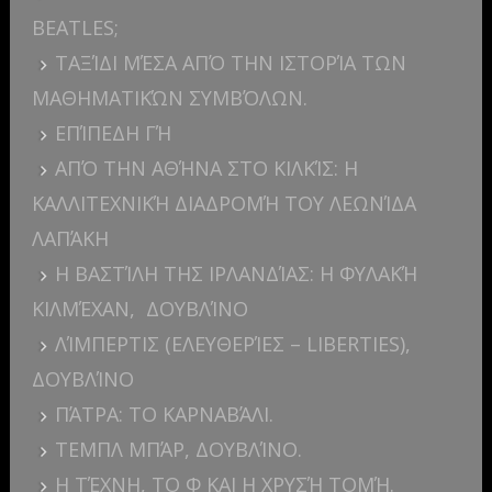
BEATLES;
ΤΑΞΊΔΙ ΜΈΣΑ ΑΠΌ ΤΗΝ ΙΣΤΟΡΊΑ ΤΩΝ
ΜΑΘΗΜΑΤΙΚΏΝ ΣΥΜΒΌΛΩΝ.
ΕΠΊΠΕΔΗ ΓΉ
ΑΠΌ ΤΗΝ ΑΘΉΝΑ ΣΤΟ ΚΙΛΚΊΣ: Η
ΚΑΛΛΙΤΕΧΝΙΚΉ ΔΙΑΔΡΟΜΉ ΤΟΥ ΛΕΩΝΊΔΑ
ΛΑΠΆΚΗ
Η ΒΑΣΤΊΛΗ ΤΗΣ ΙΡΛΑΝΔΊΑΣ: Η ΦΥΛΑΚΉ
ΚΙΛΜΈΧΑΝ, ΔΟΥΒΛΊΝΟ
ΛΊΜΠΕΡΤΙΣ (ΕΛΕΥΘΕΡΊΕΣ – LIBERTIES),
ΔΟΥΒΛΊΝΟ
ΠΆΤΡΑ: ΤΟ ΚΑΡΝΑΒΆΛΙ.
ΤΕΜΠΛ ΜΠΆΡ, ΔΟΥΒΛΊΝΟ.
Η ΤΈΧΝΗ, ΤΟ Φ ΚΑΙ Η ΧΡΥΣΉ ΤΟΜΉ.