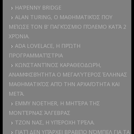
HA’PENNY BRIDGE
ALAN TURING, Ο ΜΑΘΗΜΑΤΙΚΌΣ ΠΟΥ
ΜΕΊΩΣΕ ΤΟΝ Β’ ΠΑΓΚΌΣΜΙΟ ΠΌΛΕΜΟ ΚΑΤΆ 2
ΧΡΌΝΙΑ.
ADA LOVELACE, Η ΠΡΏΤΗ
ΠΡΟΓΡΑΜΜΑΤΊΣΤΡΙΑ
ΚΩΝΣΤΑΝΤΊΝΟΣ ΚΑΡΑΘΕΟΔΩΡΉ,
ΑΝΑΜΦΙΣΒΉΤΗΤΑ Ο ΜΕΓΑΛΎΤΕΡΟΣ ΈΛΛΗΝΑΣ
ΜΑΘΗΜΑΤΙΚΌΣ ΑΠΌ ΤΗΝ ΑΡΧΑΙΌΤΗΤΑ ΚΑΙ
ΜΕΤΆ.
EMMY NOETHER, Η ΜΗΤΈΡΑ ΤΗΣ
ΜΟΝΤΈΡΝΑΣ ΆΛΓΕΒΡΑΣ
ΤΖΟΝ ΝΑΣ, Η ΥΠΈΡΟΧΗ ΤΡΈΛΑ.
ΓΙΑΤΊ ΔΕΝ ΥΠΆΡΧΕΙ ΒΡΑΒΕΊΟ ΝΌΜΠΕΛ ΓΙΑ ΤΑ