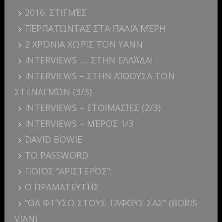
2016. ΣΤΙΓΜΈΣ
ΠΕΡΠΑΤΏΝΤΑΣ ΣΤΑ ΠΑΛΙΆ ΜΈΡΗ
2 ΧΡΌΝΙΑ ΧΩΡΊΣ ΤΟΝ YANN
INTERVIEWS …. ΣΤΗΝ ΕΛΛΆΔΑ!
INTERVIEWS – ΣΤΗΝ ΑΊΘΟΥΣΑ ΤΩΝ
ΣΤΕΝΑΓΜΏΝ (3/3)
INTERVIEWS – ΕΤΟΙΜΑΣΊΕΣ (2/3)
INTERVIEWS – ΜΈΡΟΣ 1/3
DAVID BOWIE
ΤΟ PASSWORD
ΠΟΙΌΣ “ΑΡΙΣΤΕΡΌΣ”;
Ο ΠΡΑΜΑΤΕΥΤΉΣ
“ΘΑ ΦΤΎΣΩ ΣΤΟΥΣ ΤΆΦΟΥΣ ΣΑΣ” (BORIS
VIAN)